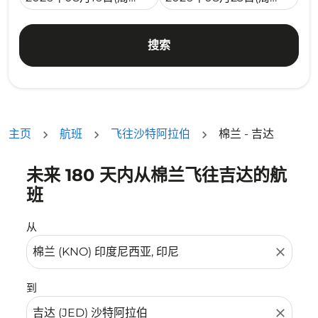
搜索
主页
航班
飞往沙特阿拉伯
棉兰 - 吉达
未来 180 天内从棉兰飞往吉达的航
没有符合您的筛选条件的机票。请调整您的筛选条件。
班
从
close
到
close