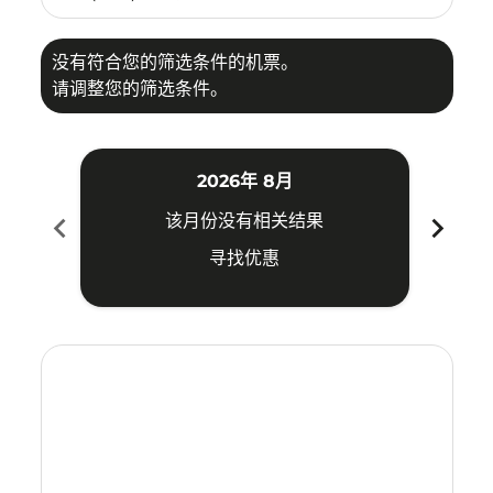
没有符合您的筛选条件的机票。
请调整您的筛选条件。
2026年 8月
chevron_left
chevron_right
该月份没有相关结果
寻找优惠
Displaying fares for 八月-2026
KNO–JED: cmp-view-offers-disclaimer. 寻找优惠
KNO–JED: cmp-view-offers-disclaimer. 寻找优惠
KNO–JED: cmp-view-offers-disclaimer. 寻
KNO–JED: cmp-view-offers-disclaimer
KNO–JED: cmp-view-offers-discla
KNO–JED: cmp-view-offers-di
KNO–JED: cmp-view-offer
KNO–JED: cmp-view-of
KNO–JED: cmp-vie
KNO–JED: cmp
KNO–JED:
KNO–J
K