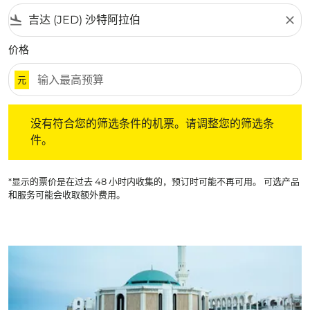
flight_land
close
价格
元
没有符合您的筛选条件的机票。请调整您的筛选条件。
没有符合您的筛选条件的机票。请调整您的筛选条
件。
*显示的票价是在过去 48 小时内收集的，预订时可能不再可用。 可选产品
和服务可能会收取额外费用。