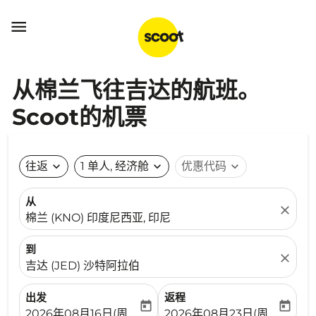

从棉兰飞往吉达的航班。
Scoot的机票
往返
expand_more
1 单人, 经济舱
expand_more
优惠代码
expand_more
从
close
棉兰 (KNO) 印度尼西亚, 印尼
到
close
吉达 (JED) 沙特阿拉伯
出发
返程
today
today
fc-booking-departure-date-aria-label
fc-booking-return-date-ari
2026年08月16日(周日)
2026年08月23日(周日)