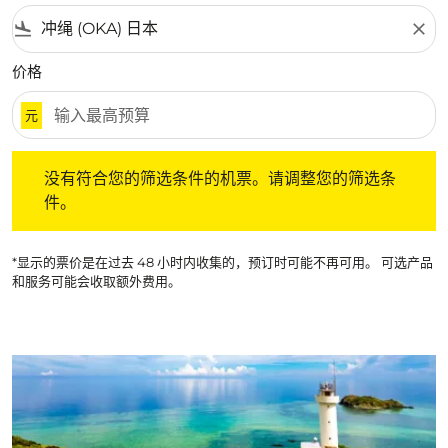
flight_land
close
价格
元
没有符合您的筛选条件的机票。请调整您的筛选条件。
没有符合您的筛选条件的机票。请调整您的筛选条
件。
*显示的票价是在过去 48 小时内收集的，预订时可能不再可用。 可选产品
和服务可能会收取额外费用。