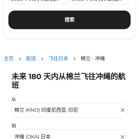
搜索
主页
航班
飞往日本
棉兰 - 冲绳
未来 180 天内从棉兰飞往冲绳的航
没有符合您的筛选条件的机票。请调整您的筛选条件。
班
从
close
到
close