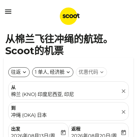

从棉兰飞往冲绳的航班。
Scoot的机票
往返
expand_more
1 单人, 经济舱
expand_more
优惠代码
expand_more
从
close
棉兰 (KNO) 印度尼西亚, 印尼
到
close
冲绳 (OKA) 日本
出发
返程
today
today
fc-booking-departure-date-aria-label
fc-booking-return-date-ari
2026年08月13日(周四)
2026年08月20日(周四)