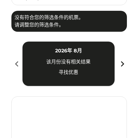
没有符合您的筛选条件的机票。
请调整您的筛选条件。
2026年 8月
chevron_left
chevron_right
该月份没有相关结果
寻找优惠
Displaying fares for 八月-2026
KNO–OKA: cmp-view-offers-disclaimer. 寻找优惠
KNO–OKA: cmp-view-offers-disclaimer. 寻找优惠
KNO–OKA: cmp-view-offers-disclaimer. 
KNO–OKA: cmp-view-offers-disclaime
KNO–OKA: cmp-view-offers-discl
KNO–OKA: cmp-view-offers-d
KNO–OKA: cmp-view-offer
KNO–OKA: cmp-view-o
KNO–OKA: cmp-vi
KNO–OKA: cmp
KNO–OKA:
KNO–
K