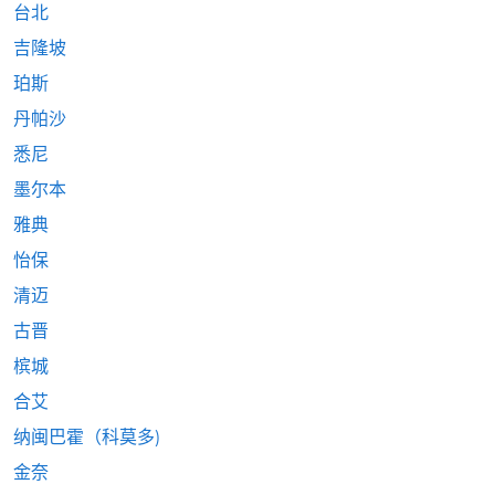
台北
吉隆坡
珀斯
丹帕沙
悉尼
墨尔本
雅典
怡保
清迈
古晋
槟城
合艾
纳闽巴霍（科莫多)
金奈