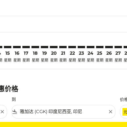
claimer. 寻找优惠
disclaimer. 寻找优惠
ers-disclaimer. 寻找优惠
-offers-disclaimer. 寻找优惠
view-offers-disclaimer. 寻找优惠
cmp-view-offers-disclaimer. 寻找优惠
K: cmp-view-offers-disclaimer. 寻找优惠
B–CGK: cmp-view-offers-disclaimer. 寻找优惠
SZB–CGK: cmp-view-offers-disclaimer. 寻找优惠
SZB–CGK: cmp-view-offers-disclaimer. 寻找优惠
SZB–CGK: cmp-view-offers-disclaimer. 寻找优惠
SZB–CGK: cmp-view-offers-disclaimer. 寻找
SZB–CGK: cmp-view-offers-disclaimer
SZB–CGK: cmp-view-offers-discla
SZB–CGK: cmp-view-offers-dis
SZB–CGK: cmp-view-offers
SZB–CGK: cmp-view-of
SZB–CGK: cmp-vie
SZB–CGK: cmp
SZB–CGK: 
SZB–C
S
4
15
16
17
18
19
20
21
22
23
24
25
26
27
期
星期
星期
星期
星期
星期
星期
星期
星期
星期
星期
星期
星期
星期
优惠价格
到
价
close
flight_land
close
条件。