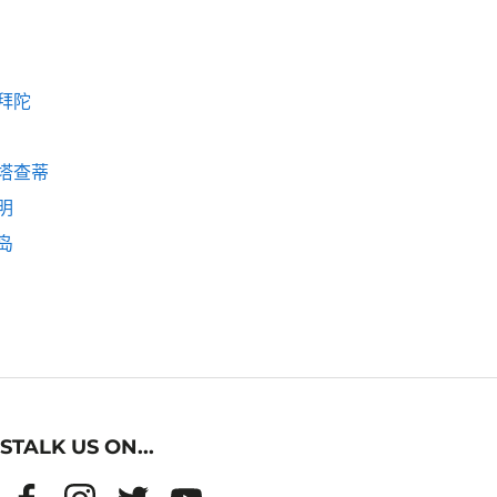
拜陀
塔查蒂
明
岛
STALK US ON...