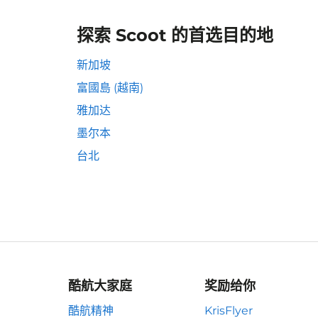
探索 Scoot 的首选目的地
新加坡
富國島 (越南)
雅加达
墨尔本
台北
酷航大家庭
奖励给你
酷航精神
KrisFlyer