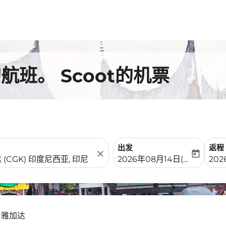
班。 Scoot的机票
出发
返程
close
today
fc-booking-departure-date-
fc-b
2026年08月14日(周五)
202
- 雅加达