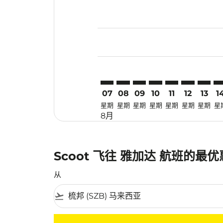
Displaying fares for 八月-2026
SZB–CGK: cmp-view-offers-dis
SZB–CGK: cmp-view-offers-
SZB–CGK: cmp-view-off
SZB–CGK: cmp-view
SZB–CGK: cmp-
SZB–CGK: 
SZB–CG
SZ
07
08
09
10
11
12
13
1
星期
星期
星期
星期
星期
星期
星期
星
8月
Scoot 飞往 雅加达 航班的最
从
flight_takeoff
没有符合您的筛选条件的机票。请调整您的筛选