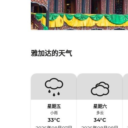
雅加达的天气
星期五
星期六
小雨
多云
33°C
34°C