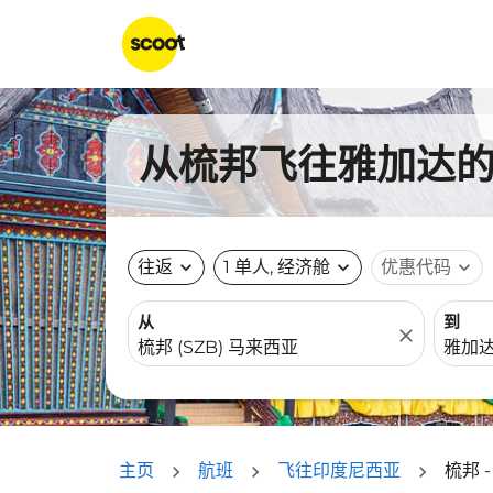
从梳邦飞往雅加达的航
往返
expand_more
1 单人, 经济舱
expand_more
优惠代码
expand_more
从
到
close
主页
航班
飞往印度尼西亚
梳邦 