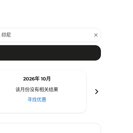
close
2026年 10月
20
chevron_right
该月份没有相关结果
该月份
寻找优惠