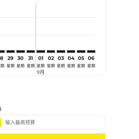
优惠
. 寻找优惠
imer. 寻找优惠
claimer. 寻找优惠
-disclaimer. 寻找优惠
fers-disclaimer. 寻找优惠
w-offers-disclaimer. 寻找优惠
-view-offers-disclaimer. 寻找优惠
cmp-view-offers-disclaimer. 寻找优惠
GK: cmp-view-offers-disclaimer. 寻找优惠
ZB–CGK: cmp-view-offers-disclaimer. 寻找优惠
SZB–CGK: cmp-view-offers-disclaimer. 寻找优惠
SZB–CGK: cmp-view-offers-disclaimer. 寻找优惠
SZB–CGK: cmp-view-offers-disclaimer. 寻找优惠
SZB–CGK: cmp-view-offers-disclaimer. 寻
SZB–CGK: cmp-view-offers-disclaime
SZB–CGK: cmp-view-offers-discla
SZB–CGK: cmp-view-offers-di
SZB–CGK: cmp-view-offer
SZB–CGK: cmp-view-o
28
29
30
31
01
02
03
04
05
06
星期
星期
星期
星期
星期
星期
星期
星期
星期
星期
9月
格
元