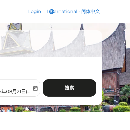
Login
International
language
keyboard_arrow_down
-
简体中文
搜索
today
aria-label
ooking-return-date-aria-label
6年08月21日(周五)