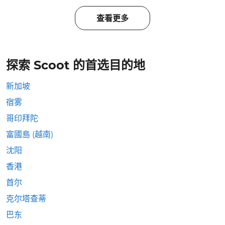
查看更多
探索 Scoot 的首选目的地
新加坡
宿雾
哥印拜陀
富國島 (越南)
沈阳
香港
首尔
克尔塔查蒂
巴东