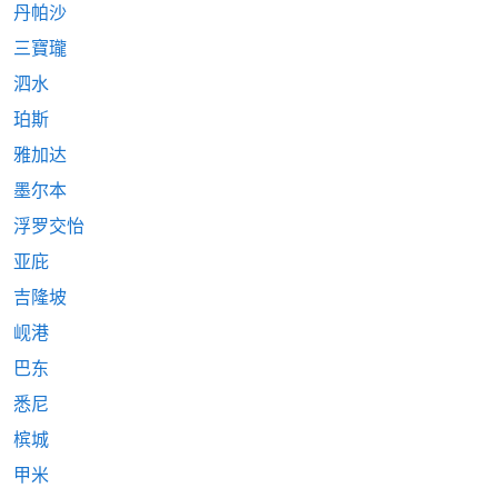
丹帕沙
三寶瓏
泗水
珀斯
雅加达
墨尔本
浮罗交怡
亚庇
吉隆坡
岘港
巴东
悉尼
槟城
甲米