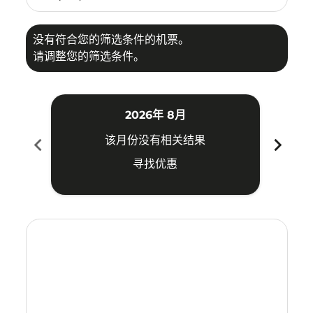
没有符合您的筛选条件的机票。
请调整您的筛选条件。
2026年 8月
chevron_left
chevron_right
该月份没有相关结果
寻找优惠
Displaying fares for 八月-2026
SZB–XIY: cmp-view-offers-disclaimer. 寻找优惠
SZB–XIY: cmp-view-offers-disclaimer. 寻找优惠
SZB–XIY: cmp-view-offers-disclaimer. 寻找
SZB–XIY: cmp-view-offers-disclaimer.
SZB–XIY: cmp-view-offers-disclai
SZB–XIY: cmp-view-offers-dis
SZB–XIY: cmp-view-offers
SZB–XIY: cmp-view-of
SZB–XIY: cmp-vie
SZB–XIY: cmp
SZB–XIY: 
SZB–X
S