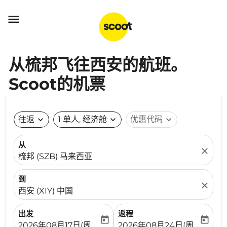

从梳邦飞往西安的航班。
Scoot的机票
往返
expand_more
1 单人, 经济舱
expand_more
优惠代码
expand_more
从
close
梳邦 (SZB) 马来西亚
到
close
西安 (XIY) 中国
出发
返程
today
today
fc-booking-departure-date-aria-label
fc-booking-return-date-ari
2026年08月17日(周一)
2026年08月24日(周一)