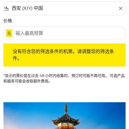
flight_land
close
价格
元
没有符合您的筛选条件的机票。请调整您的筛选条件。
没有符合您的筛选条件的机票。请调整您的筛选条
件。
*显示的票价是在过去 48 小时内收集的，预订时可能不再可用。 可选产品
和服务可能会收取额外费用。