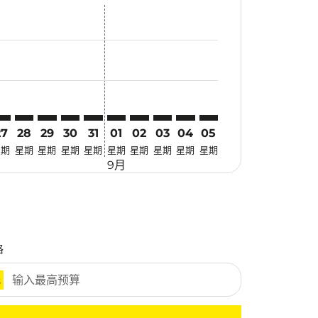
惠
 寻找优惠
mer. 寻找优惠
claimer. 寻找优惠
-disclaimer. 寻找优惠
ers-disclaimer. 寻找优惠
-offers-disclaimer. 寻找优惠
view-offers-disclaimer. 寻找优惠
cmp-view-offers-disclaimer. 寻找优惠
EI: cmp-view-offers-disclaimer. 寻找优惠
ZB–CEI: cmp-view-offers-disclaimer. 寻找优惠
SZB–CEI: cmp-view-offers-disclaimer. 寻找优惠
SZB–CEI: cmp-view-offers-disclaimer. 寻找优惠
SZB–CEI: cmp-view-offers-disclaimer. 寻找优惠
SZB–CEI: cmp-view-offers-disclaimer. 寻找
SZB–CEI: cmp-view-offers-disclaimer
SZB–CEI: cmp-view-offers-discla
SZB–CEI: cmp-view-offers-di
SZB–CEI: cmp-view-offers
SZB–CEI: cmp-view-of
27
28
29
30
31
01
02
03
04
05
星期
星期
星期
星期
星期
星期
星期
星期
星期
星期
9月
格
元