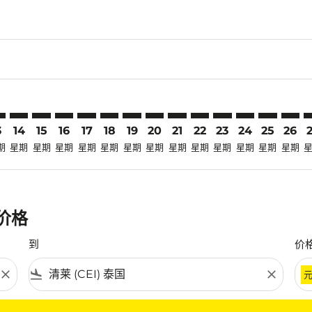
laimer. 寻找优惠
disclaimer. 寻找优惠
ers-disclaimer. 寻找优惠
-offers-disclaimer. 寻找优惠
iew-offers-disclaimer. 寻找优惠
mp-view-offers-disclaimer. 寻找优惠
I: cmp-view-offers-disclaimer. 寻找优惠
B–CEI: cmp-view-offers-disclaimer. 寻找优惠
SZB–CEI: cmp-view-offers-disclaimer. 寻找优惠
SZB–CEI: cmp-view-offers-disclaimer. 寻找优惠
SZB–CEI: cmp-view-offers-disclaimer. 寻找优惠
SZB–CEI: cmp-view-offers-disclaimer. 寻找优
SZB–CEI: cmp-view-offers-disclaimer.
SZB–CEI: cmp-view-offers-disclai
SZB–CEI: cmp-view-offers-dis
SZB–CEI: cmp-view-offers
SZB–CEI: cmp-view-off
SZB–CEI: cmp-view
SZB–CEI: cmp-
SZB–CEI: 
SZB–C
S
3
14
15
16
17
18
19
20
21
22
23
24
25
26
期
星期
星期
星期
星期
星期
星期
星期
星期
星期
星期
星期
星期
星期
惠价格
到
价
close
flight_land
close
条件。