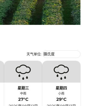
Weather unit option 摄氏度 Selecte
天气单位
:
摄氏度
keyboard_arrow_down
星期三
星期四
中雨
小雨
27°C
29°C