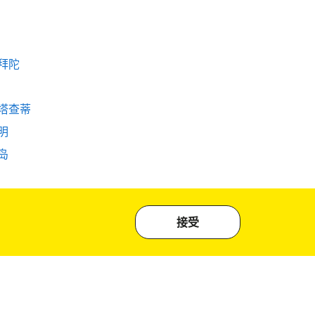
拜陀
塔查蒂
明
岛
接受
STALK US ON...