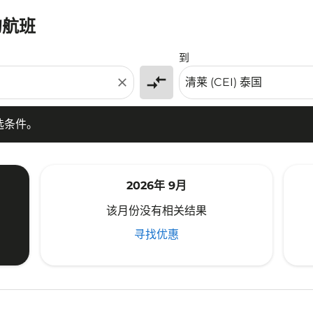
的航班
条件。
到
compare_arrows
close
选条件。
2026年 9月
该月份没有相关结果
寻找优惠