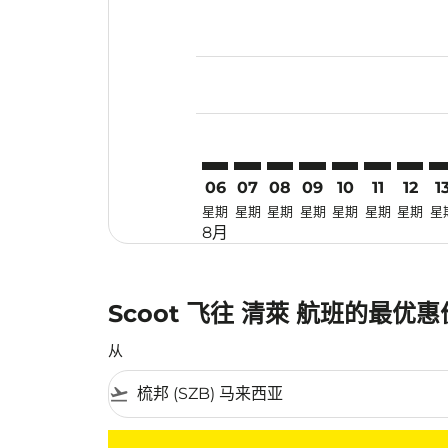
Displaying fares for 八月-2026
SZB–CEI: cmp-view-offers-disc
SZB–CEI: cmp-view-offers-
SZB–CEI: cmp-view-off
SZB–CEI: cmp-view
SZB–CEI: cmp-v
SZB–CEI: c
SZB–CE
SZ
06
07
08
09
10
11
12
1
星期
星期
星期
星期
星期
星期
星期
星
8月
Scoot 飞往 清萊 航班的最优
从
flight_takeoff
没有符合您的筛选条件的机票。请调整您的筛选