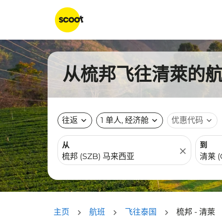
从梳邦飞往清萊的航班
往返
expand_more
1 单人, 经济舱
expand_more
优惠代码
expand_more
从
到
close
主页
航班
飞往泰国
梳邦 - 清萊