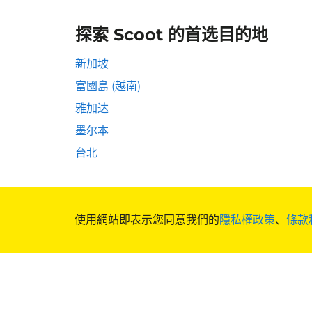
探索 Scoot 的首选目的地
新加坡
富國島 (越南)
雅加达
墨尔本
台北
使用網站即表示您同意我們的
隱私權政策
、
條款
酷航大家庭
奖励给你
酷航精神
KrisFlyer