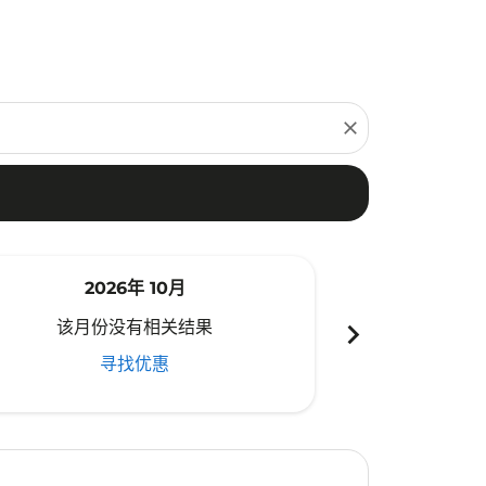
close
2026年 10月
20
chevron_right
该月份没有相关结果
该月份
寻找优惠