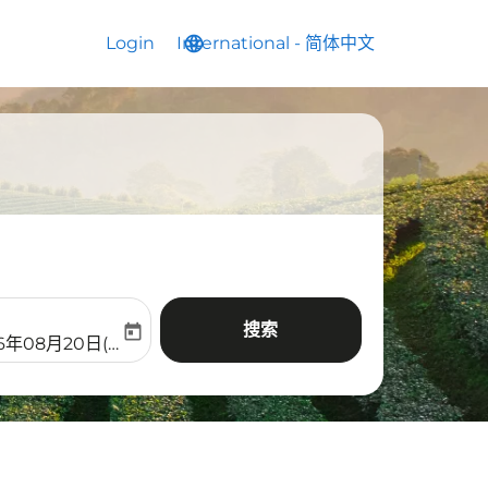
Login
International
language
keyboard_arrow_down
-
简体中文
搜索
today
aria-label
ooking-return-date-aria-label
26年08月20日(周四)