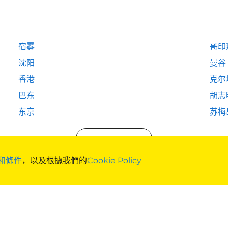
宿雾
哥印
沈阳
曼谷
香港
克尔
巴东
胡志
东京
苏梅
查看更多
和條件
，以及根據我們的
Cookie Policy
企业预订
需要帮忙?
团体订票
协助