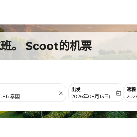
。 Scoot的机票
出发
返程
close
today
fc-booking-departure-date-
fc-b
2026年08月13日(周四)
20