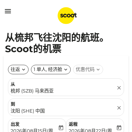

从梳邦飞往沈阳的航班。
Scoot的机票
往返
expand_more
1 单人, 经济舱
expand_more
优惠代码
expand_more
从
close
梳邦 (SZB) 马来西亚
到
close
沈阳 (SHE) 中国
出发
返程
today
today
fc-booking-departure-date-aria-label
fc-booking-return-date-ari
2026年08月15日(周六)
2026年08月22日(周六)