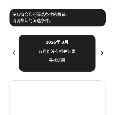
没有符合您的筛选条件的机票。
请调整您的筛选条件。
2026年 8月
chevron_left
chevron_right
该月份没有相关结果
寻找优惠
Displaying fares for 八月-2026
SZB–SHE: cmp-view-offers-disclaimer. 寻找优惠
SZB–SHE: cmp-view-offers-disclaimer. 寻找优惠
SZB–SHE: cmp-view-offers-disclaimer. 寻找
SZB–SHE: cmp-view-offers-disclaimer
SZB–SHE: cmp-view-offers-discla
SZB–SHE: cmp-view-offers-di
SZB–SHE: cmp-view-offer
SZB–SHE: cmp-view-of
SZB–SHE: cmp-vie
SZB–SHE: cmp
SZB–SHE:
SZB–S
S