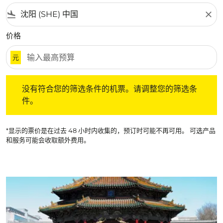
flight_land
close
价格
元
没有符合您的筛选条件的机票。请调整您的筛选条件。
没有符合您的筛选条件的机票。请调整您的筛选条
件。
*显示的票价是在过去 48 小时内收集的，预订时可能不再可用。 可选产品
和服务可能会收取额外费用。