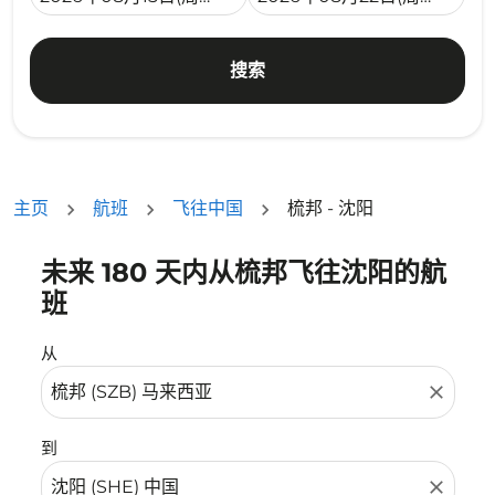
搜索
主页
航班
飞往中国
梳邦 - 沈阳
未来 180 天内从梳邦飞往沈阳的航
没有符合您的筛选条件的机票。请调整您的筛选条件。
班
从
close
到
close