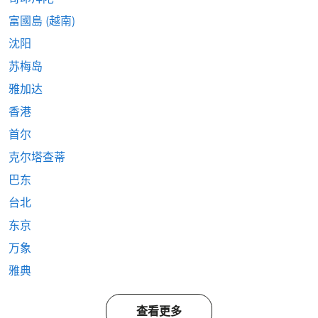
富國島 (越南)
沈阳
苏梅岛
雅加达
香港
首尔
克尔塔查蒂
巴东
台北
东京
万象
雅典
查看更多