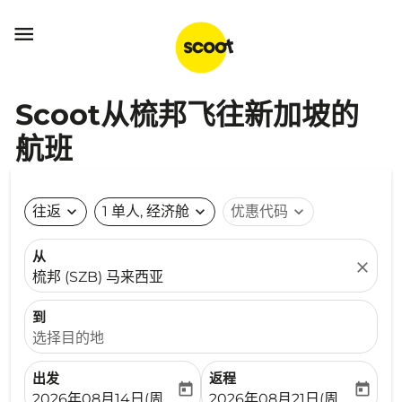

Scoot从梳邦飞往新加坡的
航班
往返
expand_more
1 单人, 经济舱
expand_more
优惠代码
expand_more
从
close
梳邦 (SZB) 马来西亚
到
选择目的地
出发
返程
today
today
fc-booking-departure-date-aria-label
fc-booking-return-date-ari
2026年08月14日(周五)
2026年08月21日(周五)