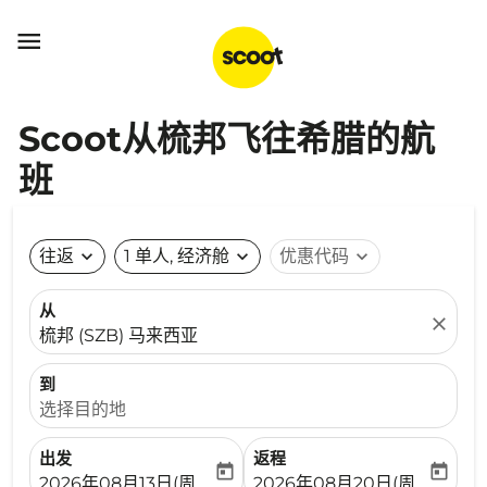

Scoot从梳邦飞往希腊的航
班
往返
expand_more
1 单人, 经济舱
expand_more
优惠代码
expand_more
从
close
梳邦 (SZB) 马来西亚
到
选择目的地
出发
返程
today
today
fc-booking-departure-date-aria-label
fc-booking-return-date-ari
2026年08月13日(周四)
2026年08月20日(周四)