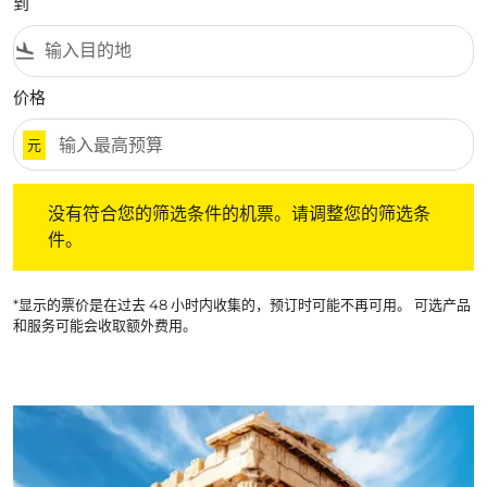
到
flight_land
价格
元
没有符合您的筛选条件的机票。请调整您的筛选条件。
没有符合您的筛选条件的机票。请调整您的筛选条
件。
*显示的票价是在过去 48 小时内收集的，预订时可能不再可用。 可选产品
和服务可能会收取额外费用。