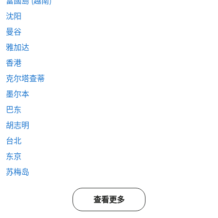
富國島 (越南)
沈阳
曼谷
雅加达
香港
克尔塔查蒂
墨尔本
巴东
胡志明
台北
东京
苏梅岛
查看更多