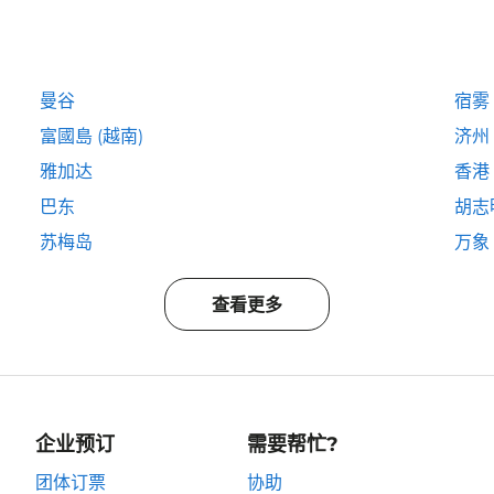
曼谷
宿雾
富國島 (越南)
济州
雅加达
香港
巴东
胡志
苏梅岛
万象
查看更多
企业预订
需要帮忙?
团体订票
协助