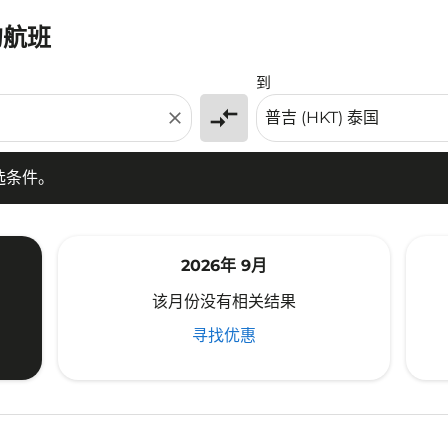
的航班
条件。
到
compare_arrows
close
选条件。
2026年 9月
该月份没有相关结果
寻找优惠