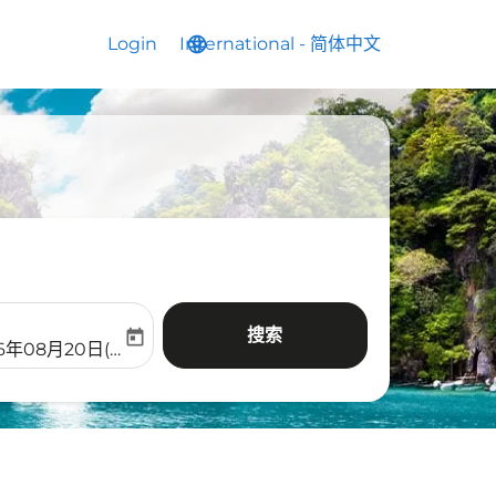
Login
International
language
keyboard_arrow_down
-
简体中文
搜索
today
aria-label
ooking-return-date-aria-label
26年08月20日(周四)