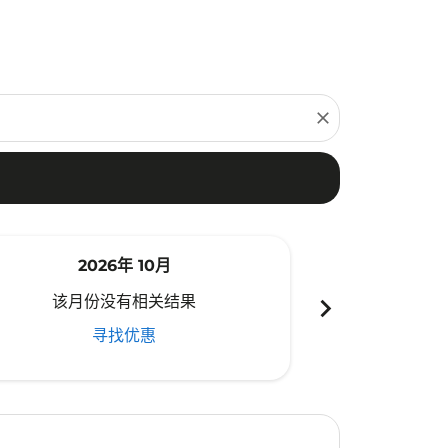
close
2026年 10月
20
chevron_right
该月份没有相关结果
该月份
寻找优惠