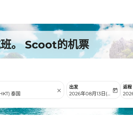
。 Scoot的机票
出发
返程
close
today
fc-booking-departure-date-
fc-b
2026年08月13日(周四)
20