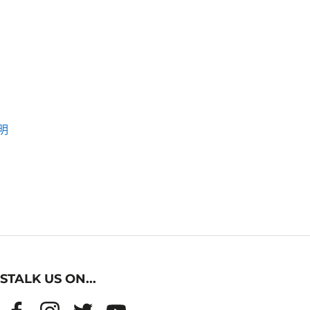
明
STALK US ON...