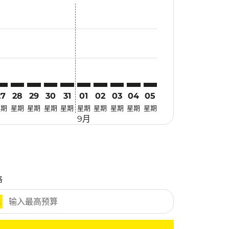
优惠
. 寻找优惠
mer. 寻找优惠
claimer. 寻找优惠
-disclaimer. 寻找优惠
fers-disclaimer. 寻找优惠
w-offers-disclaimer. 寻找优惠
-view-offers-disclaimer. 寻找优惠
cmp-view-offers-disclaimer. 寻找优惠
KT: cmp-view-offers-disclaimer. 寻找优惠
ZB–HKT: cmp-view-offers-disclaimer. 寻找优惠
SZB–HKT: cmp-view-offers-disclaimer. 寻找优惠
SZB–HKT: cmp-view-offers-disclaimer. 寻找优惠
SZB–HKT: cmp-view-offers-disclaimer. 寻找优惠
SZB–HKT: cmp-view-offers-disclaimer. 寻
SZB–HKT: cmp-view-offers-disclaimer
SZB–HKT: cmp-view-offers-discla
SZB–HKT: cmp-view-offers-di
SZB–HKT: cmp-view-offer
SZB–HKT: cmp-view-o
27
28
29
30
31
01
02
03
04
05
星期
星期
星期
星期
星期
星期
星期
星期
星期
星期
9月
格
元