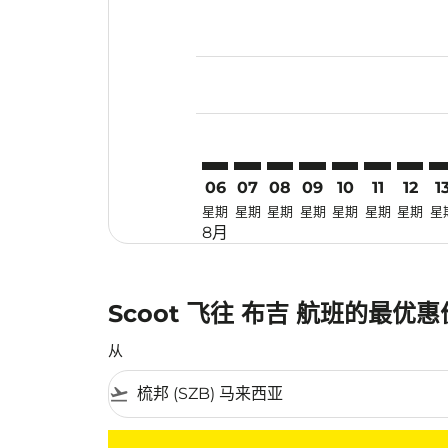
Displaying fares for 八月-2026
SZB–HKT: cmp-view-offers-disc
SZB–HKT: cmp-view-offers-
SZB–HKT: cmp-view-off
SZB–HKT: cmp-view
SZB–HKT: cmp-
SZB–HKT: 
SZB–HK
SZ
06
07
08
09
10
11
12
1
星期
星期
星期
星期
星期
星期
星期
星
8月
Scoot 飞往 布吉 航班的最优
从
flight_takeoff
没有符合您的筛选条件的机票。请调整您的筛选