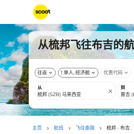
从梳邦飞往布吉的航班
往返
expand_more
1 单人, 经济舱
expand_more
优惠代码
expand_more
从
到
close
主页
航班
飞往泰国
梳邦 - 布吉