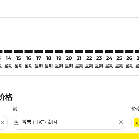
laimer. 寻找优惠
disclaimer. 寻找优惠
ers-disclaimer. 寻找优惠
-offers-disclaimer. 寻找优惠
view-offers-disclaimer. 寻找优惠
cmp-view-offers-disclaimer. 寻找优惠
T: cmp-view-offers-disclaimer. 寻找优惠
B–HKT: cmp-view-offers-disclaimer. 寻找优惠
SZB–HKT: cmp-view-offers-disclaimer. 寻找优惠
SZB–HKT: cmp-view-offers-disclaimer. 寻找优惠
SZB–HKT: cmp-view-offers-disclaimer. 寻找优惠
SZB–HKT: cmp-view-offers-disclaimer. 寻找
SZB–HKT: cmp-view-offers-disclaimer
SZB–HKT: cmp-view-offers-disclai
SZB–HKT: cmp-view-offers-dis
SZB–HKT: cmp-view-offers
SZB–HKT: cmp-view-of
SZB–HKT: cmp-vie
SZB–HKT: cmp
SZB–HKT: 
SZB–H
S
3
14
15
16
17
18
19
20
21
22
23
24
25
26
期
星期
星期
星期
星期
星期
星期
星期
星期
星期
星期
星期
星期
星期
惠价格
到
价
close
flight_land
close
条件。