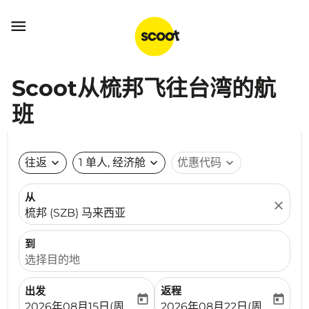

Scoot从梳邦飞往台湾的航
班
往返
expand_more
1 单人, 经济舱
expand_more
优惠代码
expand_more
从
close
梳邦 (SZB) 马来西亚
到
选择目的地
出发
返程
today
today
fc-booking-departure-date-aria-label
fc-booking-return-date-ari
2026年08月15日(周六)
2026年08月22日(周六)