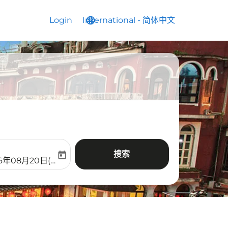
Login
International
language
keyboard_arrow_down
-
简体中文
搜索
today
aria-label
ooking-return-date-aria-label
26年08月20日(周四)