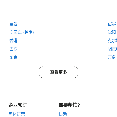
曼谷
宿雾
富國島 (越南)
沈阳
香港
克尔
巴东
胡志
东京
万象
查看更多
企业预订
需要帮忙?
团体订票
协助