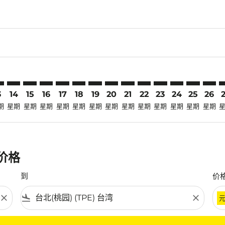
laimer. 寻找优惠
disclaimer. 寻找优惠
ers-disclaimer. 寻找优惠
-offers-disclaimer. 寻找优惠
view-offers-disclaimer. 寻找优惠
mp-view-offers-disclaimer. 寻找优惠
E: cmp-view-offers-disclaimer. 寻找优惠
B–TPE: cmp-view-offers-disclaimer. 寻找优惠
SZB–TPE: cmp-view-offers-disclaimer. 寻找优惠
SZB–TPE: cmp-view-offers-disclaimer. 寻找优惠
SZB–TPE: cmp-view-offers-disclaimer. 寻找优惠
SZB–TPE: cmp-view-offers-disclaimer. 寻找优
SZB–TPE: cmp-view-offers-disclaimer.
SZB–TPE: cmp-view-offers-disclai
SZB–TPE: cmp-view-offers-dis
SZB–TPE: cmp-view-offers
SZB–TPE: cmp-view-of
SZB–TPE: cmp-vie
SZB–TPE: cmp-
SZB–TPE: 
SZB–T
S
3
14
15
16
17
18
19
20
21
22
23
24
25
26
期
星期
星期
星期
星期
星期
星期
星期
星期
星期
星期
星期
星期
星期
惠价格
到
价
close
flight_land
close
条件。