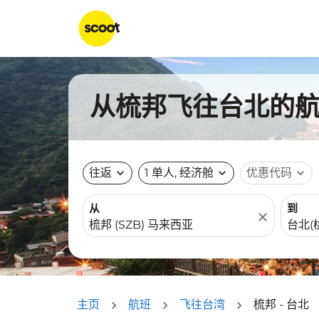
从梳邦飞往台北的航班
往返
expand_more
1 单人, 经济舱
expand_more
优惠代码
expand_more
从
到
close
主页
航班
飞往台湾
梳邦 - 台北