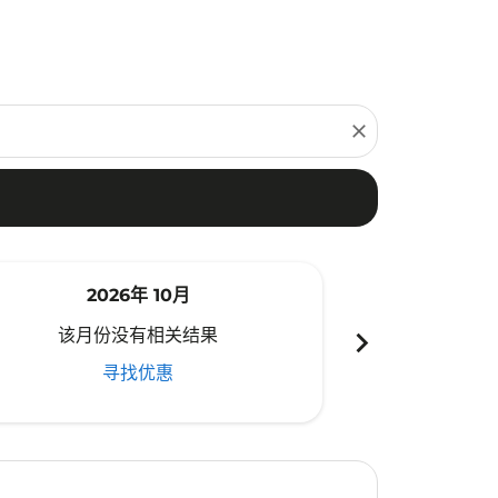
close
2026年 10月
20
chevron_right
该月份没有相关结果
该月份
寻找优惠