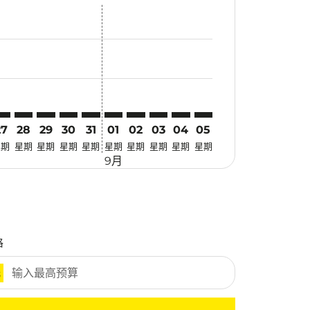
惠
 寻找优惠
mer. 寻找优惠
claimer. 寻找优惠
-disclaimer. 寻找优惠
fers-disclaimer. 寻找优惠
w-offers-disclaimer. 寻找优惠
view-offers-disclaimer. 寻找优惠
cmp-view-offers-disclaimer. 寻找优惠
PE: cmp-view-offers-disclaimer. 寻找优惠
ZB–TPE: cmp-view-offers-disclaimer. 寻找优惠
SZB–TPE: cmp-view-offers-disclaimer. 寻找优惠
SZB–TPE: cmp-view-offers-disclaimer. 寻找优惠
SZB–TPE: cmp-view-offers-disclaimer. 寻找优惠
SZB–TPE: cmp-view-offers-disclaimer. 寻找
SZB–TPE: cmp-view-offers-disclaimer
SZB–TPE: cmp-view-offers-discla
SZB–TPE: cmp-view-offers-di
SZB–TPE: cmp-view-offer
SZB–TPE: cmp-view-of
27
28
29
30
31
01
02
03
04
05
星期
星期
星期
星期
星期
星期
星期
星期
星期
星期
9月
格
元