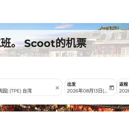
。 Scoot的机票
出发
返程
close
today
fc-booking-departure-date-
fc-b
2026年08月13日(周四)
20