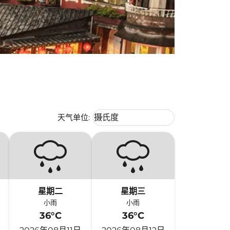
Weather unit option 摄氏度 Selecte
天气单位
:
摄氏度
keyboard_arrow_down
星期二
星期三
小雨
小雨
36°C
36°C