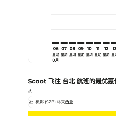
Displaying fares for 八月-2026
SZB–TPE: cmp-view-offers-disc
SZB–TPE: cmp-view-offers-
SZB–TPE: cmp-view-off
SZB–TPE: cmp-view
SZB–TPE: cmp-
SZB–TPE: c
SZB–TP
SZ
06
07
08
09
10
11
12
1
星期
星期
星期
星期
星期
星期
星期
星
8月
Scoot 飞往 台北 航班的最优
从
flight_takeoff
没有符合您的筛选条件的机票。请调整您的筛选