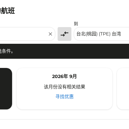
的航班
条件。
到
compare_arrows
close
选条件。
2026年 9月
该月份没有相关结果
寻找优惠