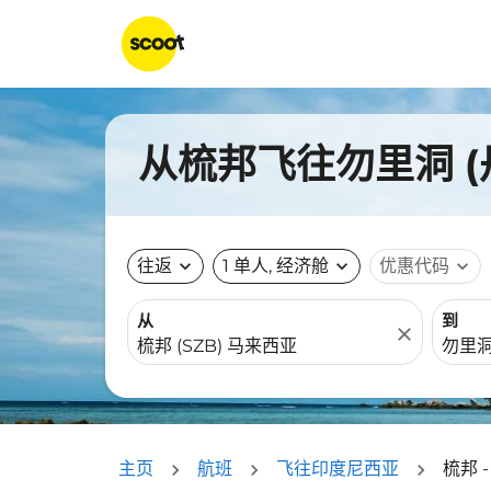
从梳邦飞往勿里洞 (
往返
expand_more
1 单人, 经济舱
expand_more
优惠代码
expand_more
从
到
close
主页
航班
飞往印度尼西亚
梳邦 