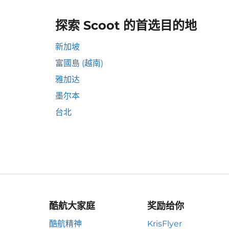
探索 Scoot 的首选目的地
新加坡
富國島 (越南)
雅加达
墨尔本
台北
酷航大家庭
奖励给你
酷航精神
KrisFlyer