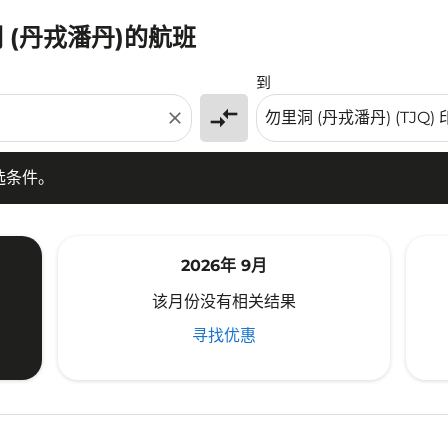
 (丹戎潘丹)的航班
条件。
到
compare_arrows
close
选条件。
2026年 9月
该月份没有相关结果
寻找优惠