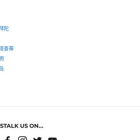
拜陀
塔查蒂
明
岛
STALK US ON...