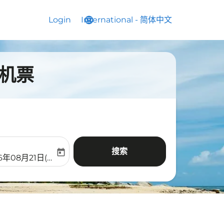
Login
International
language
keyboard_arrow_down
-
简体中文
的机票
搜索
today
aria-label
ooking-return-date-aria-label
6年08月21日(周五)