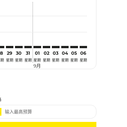
惠
 寻找优惠
mer. 寻找优惠
claimer. 寻找优惠
-disclaimer. 寻找优惠
fers-disclaimer. 寻找优惠
-offers-disclaimer. 寻找优惠
view-offers-disclaimer. 寻找优惠
cmp-view-offers-disclaimer. 寻找优惠
JQ: cmp-view-offers-disclaimer. 寻找优惠
ZB–TJQ: cmp-view-offers-disclaimer. 寻找优惠
SZB–TJQ: cmp-view-offers-disclaimer. 寻找优惠
SZB–TJQ: cmp-view-offers-disclaimer. 寻找优惠
SZB–TJQ: cmp-view-offers-disclaimer. 寻找优惠
SZB–TJQ: cmp-view-offers-disclaimer. 寻找
SZB–TJQ: cmp-view-offers-disclaimer
SZB–TJQ: cmp-view-offers-discla
SZB–TJQ: cmp-view-offers-di
SZB–TJQ: cmp-view-offers
SZB–TJQ: cmp-view-of
28
29
30
31
01
02
03
04
05
06
星期
星期
星期
星期
星期
星期
星期
星期
星期
星期
9月
格
元