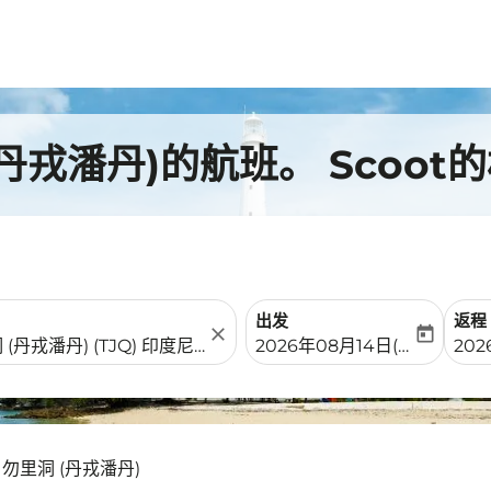
丹戎潘丹)的航班。 Scoot
出发
返程
close
today
fc-booking-departure-date-
fc-b
2026年08月14日(周五)
202
- 勿里洞 (丹戎潘丹)