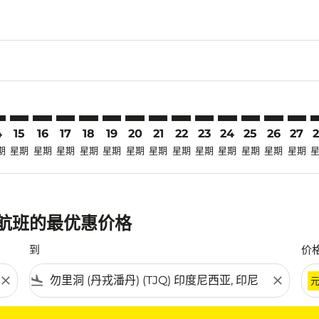
laimer. 寻找优惠
disclaimer. 寻找优惠
ers-disclaimer. 寻找优惠
-offers-disclaimer. 寻找优惠
view-offers-disclaimer. 寻找优惠
mp-view-offers-disclaimer. 寻找优惠
Q: cmp-view-offers-disclaimer. 寻找优惠
B–TJQ: cmp-view-offers-disclaimer. 寻找优惠
SZB–TJQ: cmp-view-offers-disclaimer. 寻找优惠
SZB–TJQ: cmp-view-offers-disclaimer. 寻找优惠
SZB–TJQ: cmp-view-offers-disclaimer. 寻找优惠
SZB–TJQ: cmp-view-offers-disclaimer. 寻找优
SZB–TJQ: cmp-view-offers-disclaimer.
SZB–TJQ: cmp-view-offers-disclai
SZB–TJQ: cmp-view-offers-dis
SZB–TJQ: cmp-view-offers
SZB–TJQ: cmp-view-of
SZB–TJQ: cmp-view
SZB–TJQ: cmp-
SZB–TJQ: 
SZB–T
S
4
15
16
17
18
19
20
21
22
23
24
25
26
27
期
星期
星期
星期
星期
星期
星期
星期
星期
星期
星期
星期
星期
星期
) 航班的最优惠价格
到
价
close
flight_land
close
条件。