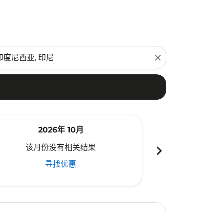
close
2026年 10月
20
chevron_right
该月份没有相关结果
该月份
寻找优惠