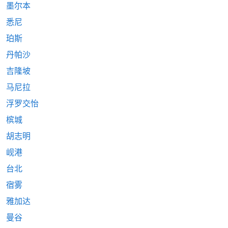
墨尔本
悉尼
珀斯
丹帕沙
吉隆坡
马尼拉
浮罗交怡
槟城
胡志明
岘港
台北
宿雾
雅加达
曼谷