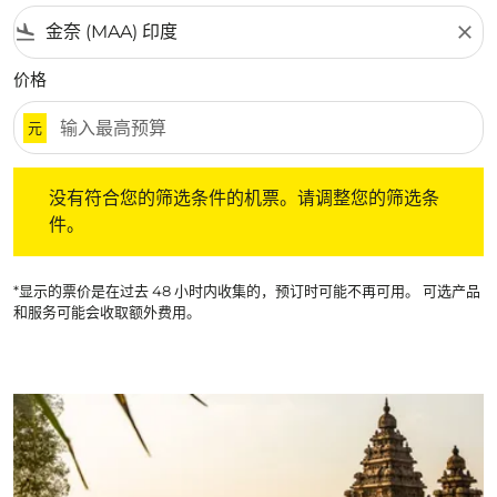
flight_land
close
价格
元
没有符合您的筛选条件的机票。请调整您的筛选条件。
没有符合您的筛选条件的机票。请调整您的筛选条
件。
*显示的票价是在过去 48 小时内收集的，预订时可能不再可用。 可选产品
和服务可能会收取额外费用。