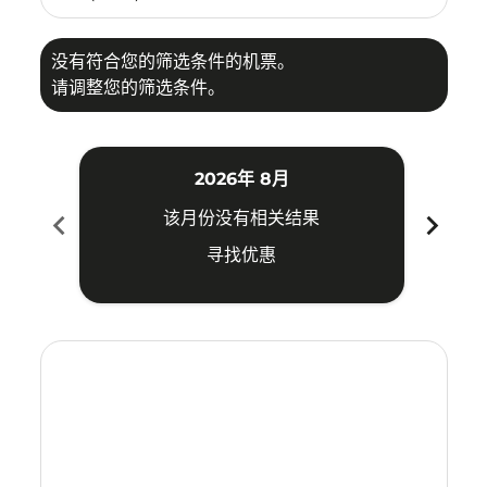
没有符合您的筛选条件的机票。
请调整您的筛选条件。
2026年 8月
chevron_left
chevron_right
该月份没有相关结果
寻找优惠
Displaying fares for 八月-2026
HGH–MAA: cmp-view-offers-disclaimer. 寻找优惠
HGH–MAA: cmp-view-offers-disclaimer. 寻找优惠
HGH–MAA: cmp-view-offers-disclaimer. 
HGH–MAA: cmp-view-offers-disclaime
HGH–MAA: cmp-view-offers-discl
HGH–MAA: cmp-view-offers-d
HGH–MAA: cmp-view-offer
HGH–MAA: cmp-view-o
HGH–MAA: cmp-vi
HGH–MAA: cmp
HGH–MAA:
HGH–
H