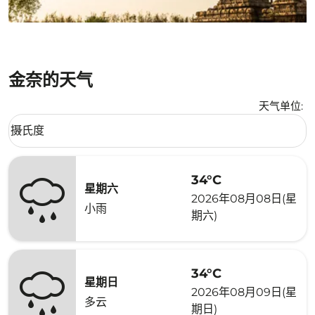
金奈的天气
天气单位
:
Weather unit option 摄氏度 Selected
摄氏度
keyboard_arrow_down
34°C
星期六
2026年08月08日(星
小雨
期六)
34°C
星期日
2026年08月09日(星
多云
期日)