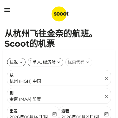

从杭州飞往金奈的航班。
Scoot的机票
往返
expand_more
1 单人, 经济舱
expand_more
优惠代码
expand_more
从
close
杭州 (HGH) 中国
到
close
金奈 (MAA) 印度
出发
返程
today
today
fc-booking-departure-date-aria-label
fc-booking-return-date-ari
2026年08月14日(周五)
2026年08月21日(周五)