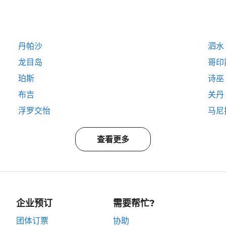
丹帕沙
泗水
龙目岛
哥印
珀斯
诗巫
布吉
关丹
浮罗交怡
马尼
查看更多
企业预订
需要帮忙?
团体订票
协助