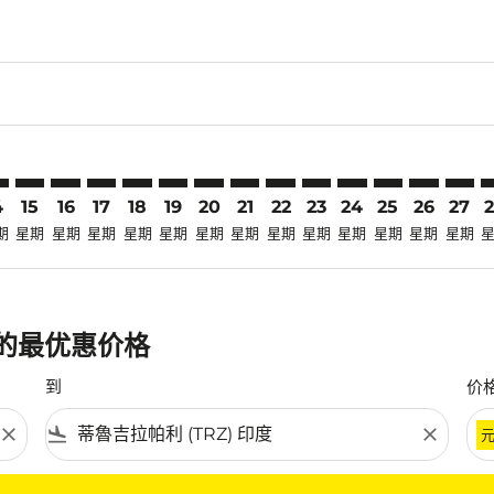
claimer. 寻找优惠
-disclaimer. 寻找优惠
ers-disclaimer. 寻找优惠
-offers-disclaimer. 寻找优惠
view-offers-disclaimer. 寻找优惠
cmp-view-offers-disclaimer. 寻找优惠
Z: cmp-view-offers-disclaimer. 寻找优惠
H–TRZ: cmp-view-offers-disclaimer. 寻找优惠
HGH–TRZ: cmp-view-offers-disclaimer. 寻找优惠
HGH–TRZ: cmp-view-offers-disclaimer. 寻找优惠
HGH–TRZ: cmp-view-offers-disclaimer. 寻找优惠
HGH–TRZ: cmp-view-offers-disclaimer. 寻找
HGH–TRZ: cmp-view-offers-disclaimer
HGH–TRZ: cmp-view-offers-discla
HGH–TRZ: cmp-view-offers-di
HGH–TRZ: cmp-view-offers
HGH–TRZ: cmp-view-of
HGH–TRZ: cmp-vie
HGH–TRZ: cmp
HGH–TRZ: 
HGH–T
H
4
15
16
17
18
19
20
21
22
23
24
25
26
27
期
星期
星期
星期
星期
星期
星期
星期
星期
星期
星期
星期
星期
星期
班的最优惠价格
到
价
close
flight_land
close
条件。