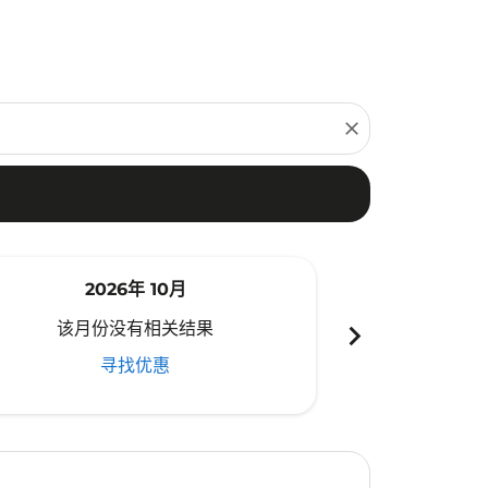
close
2026年 10月
20
chevron_right
该月份没有相关结果
该月份
寻找优惠