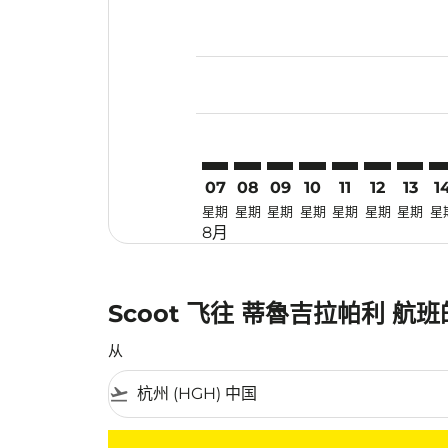
Displaying fares for 八月-2026
HGH–TRZ: cmp-view-offers-dis
HGH–TRZ: cmp-view-offers
HGH–TRZ: cmp-view-off
HGH–TRZ: cmp-view
HGH–TRZ: cmp-
HGH–TRZ: 
HGH–TR
HG
07
08
09
10
11
12
13
1
星期
星期
星期
星期
星期
星期
星期
星
8月
Scoot 飞往 蒂魯吉拉帕利 航
从
flight_takeoff
没有符合您的筛选条件的机票。请调整您的筛选