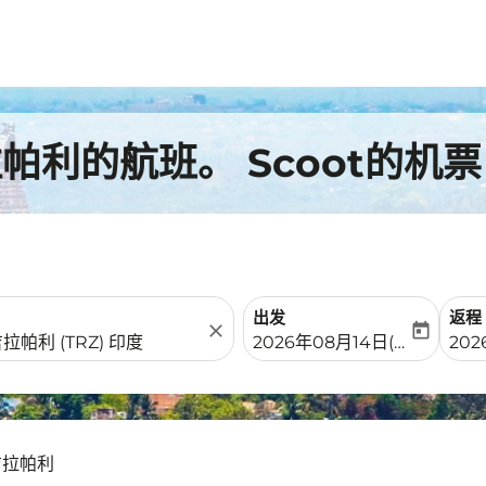
利的航班。 Scoot的机票
出发
返程
close
today
fc-booking-departure-date-
fc-b
2026年08月14日(周五)
202
吉拉帕利