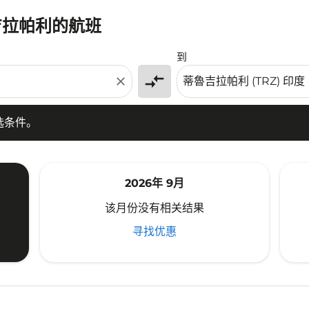
吉拉帕利的航班
条件。
到
compare_arrows
close
选条件。
2026年 9月
该月份没有相关结果
寻找优惠