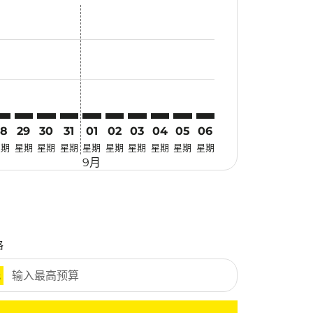
优惠
. 寻找优惠
imer. 寻找优惠
sclaimer. 寻找优惠
-disclaimer. 寻找优惠
fers-disclaimer. 寻找优惠
w-offers-disclaimer. 寻找优惠
-view-offers-disclaimer. 寻找优惠
cmp-view-offers-disclaimer. 寻找优惠
RZ: cmp-view-offers-disclaimer. 寻找优惠
GH–TRZ: cmp-view-offers-disclaimer. 寻找优惠
HGH–TRZ: cmp-view-offers-disclaimer. 寻找优惠
HGH–TRZ: cmp-view-offers-disclaimer. 寻找优惠
HGH–TRZ: cmp-view-offers-disclaimer. 寻找优惠
HGH–TRZ: cmp-view-offers-disclaimer. 寻
HGH–TRZ: cmp-view-offers-disclaime
HGH–TRZ: cmp-view-offers-discl
HGH–TRZ: cmp-view-offers-di
HGH–TRZ: cmp-view-offer
HGH–TRZ: cmp-view-o
28
29
30
31
01
02
03
04
05
06
星期
星期
星期
星期
星期
星期
星期
星期
星期
星期
9月
格
元