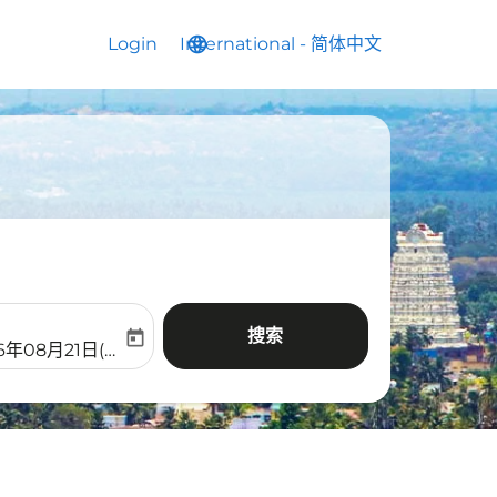
Login
International
language
keyboard_arrow_down
-
简体中文
搜索
today
aria-label
ooking-return-date-aria-label
6年08月21日(周五)