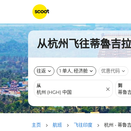
从杭州飞往蒂魯吉拉帕
往返
expand_more
1 单人, 经济舱
expand_more
优惠代码
expand_more
从
到
close
主页
航班
飞往印度
杭州 - 蒂魯