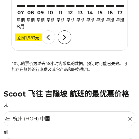
07
08
09
10
11
12
13
14
15
16
17
18
星期
星期
星期
星期
星期
星期
星期
星期
星期
星期
星期
星期
8月
chevron_left
chevron_right
范围
1,983元
*显示的票价为过去48小时内采集的数据，预订时可能已失效。可
能存在额外的行李费及其它产品和服务费用。
Scoot 飞往 吉隆坡 航班的最优惠价格
从
flight_takeoff
close
到