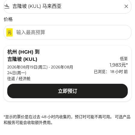
flight_land
close
价格
元
杭州 (HGH)
到
低至
吉隆坡 (KUL)
1,983元
*
2026年08月19日(周三) - 2026年08月
已浏览： 18 小时 前
24日(周一)
往返
/
经济舱
立即预订
*显示的票价是在过去 48 小时内收集的，预订时可能不再可用。 可选产品
和服务可能会收取额外费用。