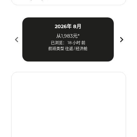
2026年 8月
从
1,983元
*
chevron_left
chevron_right
已浏览： 18 小时 前
航班类型 往返
/
经济舱
Displaying fares for 八月-2026
HGH–KUL: cmp-view-offers-disclaimer. 寻找优惠
HGH–KUL: cmp-view-offers-disclaimer. 寻找优惠
HGH–KUL: cmp-view-offers-disclaimer. 寻
HGH–KUL: cmp-view-offers-disclaime
HGH–KUL: cmp-view-offers-discl
HGH–KUL: cmp-view-offers-di
HGH–KUL: cmp-view-offer
HGH–KUL: cmp-view-o
HGH–KUL: cmp-vie
HGH–KUL: cmp
HGH–KUL:
HGH–K
H