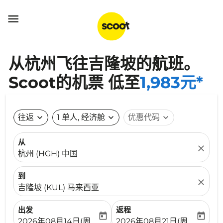

从杭州飞往吉隆坡的航班。
Scoot的机票 低至
1,983元*
往返
expand_more
1 单人, 经济舱
expand_more
优惠代码
expand_more
从
close
杭州 (HGH) 中国
到
close
吉隆坡 (KUL) 马来西亚
出发
返程
today
today
fc-booking-departure-date-aria-label
fc-booking-return-date-ari
2026年08月14日(周五)
2026年08月21日(周五)