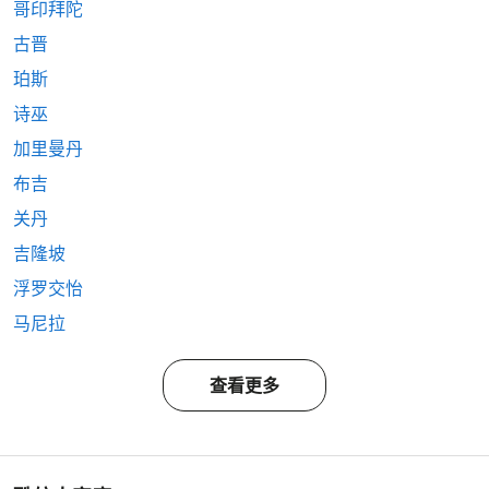
哥印拜陀
古晋
珀斯
诗巫
加里曼丹
布吉
关丹
吉隆坡
浮罗交怡
马尼拉
查看更多