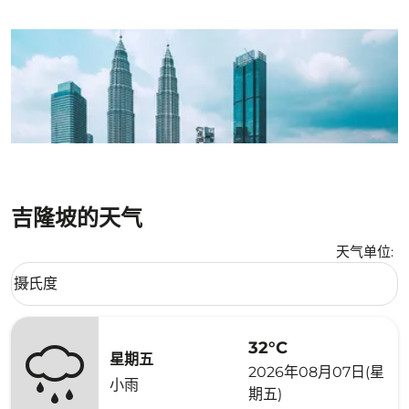
吉隆坡的天气
天气单位
:
Weather unit option 摄氏度 Selected
摄氏度
keyboard_arrow_down
32°C
星期五
2026年08月07日(星
小雨
期五)