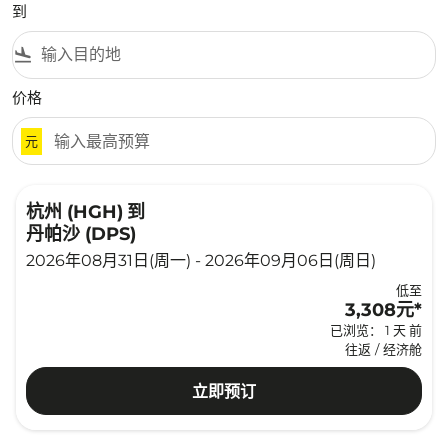
到
flight_land
价格
元
杭州 (HGH)
到
丹帕沙 (DPS)
2026年08月31日(周一) - 2026年09月06日(周日)
低至
3,308元
*
已浏览： 1 天 前
往返
/
经济舱
立即预订