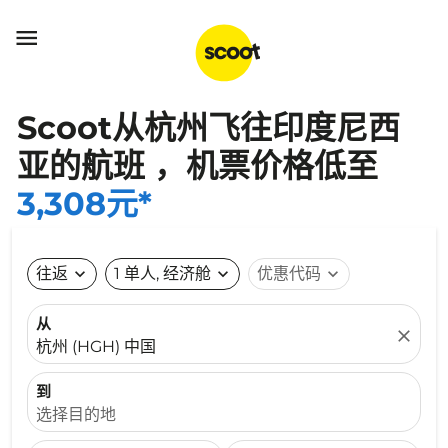

Scoot从杭州飞往印度尼西
亚的航班 ，机票价格低至
3,308元*
往返
expand_more
1 单人, 经济舱
expand_more
优惠代码
expand_more
从
close
杭州 (HGH) 中国
到
选择目的地