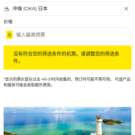
flight_land
close
价格
元
没有符合您的筛选条件的机票。请调整您的筛选条件。
没有符合您的筛选条件的机票。请调整您的筛选条
件。
*显示的票价是在过去 48 小时内收集的，预订时可能不再可用。 可选产品
和服务可能会收取额外费用。