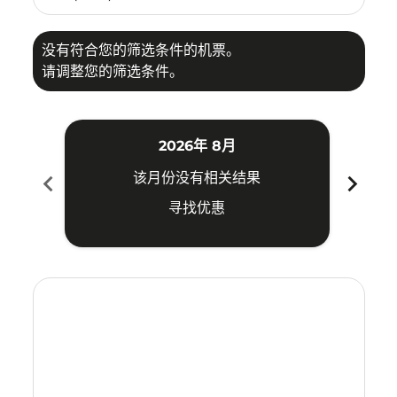
没有符合您的筛选条件的机票。
请调整您的筛选条件。
2026年 8月
chevron_left
chevron_right
该月份没有相关结果
寻找优惠
Displaying fares for 八月-2026
HGH–OKA: cmp-view-offers-disclaimer. 寻找优惠
HGH–OKA: cmp-view-offers-disclaimer. 寻找优惠
HGH–OKA: cmp-view-offers-disclaimer. 
HGH–OKA: cmp-view-offers-disclaime
HGH–OKA: cmp-view-offers-discl
HGH–OKA: cmp-view-offers-d
HGH–OKA: cmp-view-offer
HGH–OKA: cmp-view-o
HGH–OKA: cmp-vi
HGH–OKA: cmp
HGH–OKA:
HGH–
H