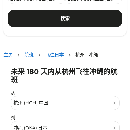
搜索
主页
航班
飞往日本
杭州 - 冲绳
未来 180 天内从杭州飞往冲绳的航
没有符合您的筛选条件的机票。请调整您的筛选条件。
班
从
close
到
close