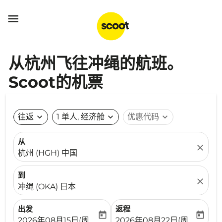

从杭州飞往冲绳的航班。
Scoot的机票
往返
expand_more
1 单人, 经济舱
expand_more
优惠代码
expand_more
从
close
杭州 (HGH) 中国
到
close
冲绳 (OKA) 日本
出发
返程
today
today
fc-booking-departure-date-aria-label
fc-booking-return-date-ari
2026年08月15日(周六)
2026年08月22日(周六)