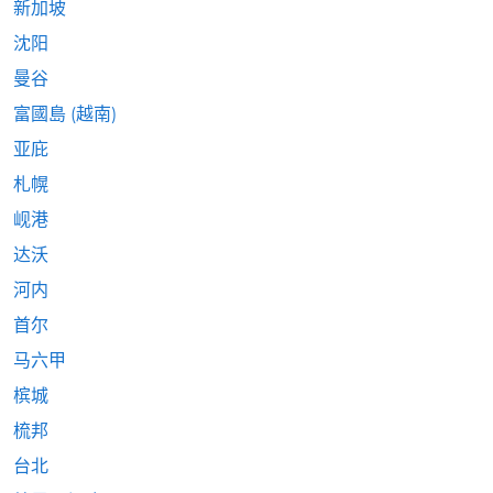
新加坡
沈阳
曼谷
富國島 (越南)
亚庇
札幌
岘港
达沃
河内
首尔
马六甲
槟城
梳邦
台北