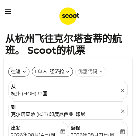

从杭州飞往克尔塔查蒂的航
班。 Scoot的机票
往返
expand_more
1 单人, 经济舱
expand_more
优惠代码
expand_more
从
close
杭州 (HGH) 中国
到
close
克尔塔查蒂 (KJT) 印度尼西亚, 印尼
出发
返程
today
today
fc-booking-departure-date-aria-label
fc-booking-return-date-ari
2026年08月14日(周五)
2026年08月21日(周五)