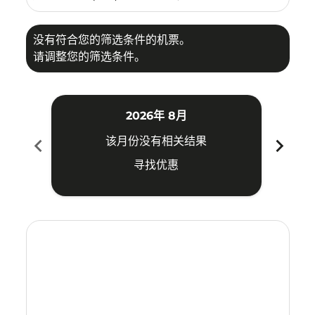
没有符合您的筛选条件的机票。
请调整您的筛选条件。
2026年 8月
chevron_left
chevron_right
该月份没有相关结果
寻找优惠
Displaying fares for 八月-2026
HGH–KJT: cmp-view-offers-disclaimer. 寻找优惠
HGH–KJT: cmp-view-offers-disclaimer. 寻找优惠
HGH–KJT: cmp-view-offers-disclaimer. 寻
HGH–KJT: cmp-view-offers-disclaimer
HGH–KJT: cmp-view-offers-discla
HGH–KJT: cmp-view-offers-di
HGH–KJT: cmp-view-offer
HGH–KJT: cmp-view-of
HGH–KJT: cmp-vie
HGH–KJT: cmp
HGH–KJT:
HGH–K
H