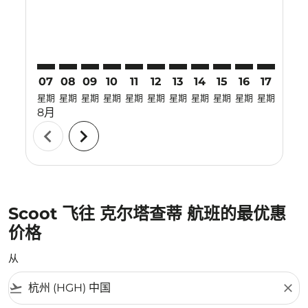
07
08
09
10
11
12
13
14
15
16
17
18
星期
星期
星期
星期
星期
星期
星期
星期
星期
星期
星期
星期
8月
chevron_left
chevron_right
Scoot 飞往 克尔塔查蒂 航班的最优惠
价格
从
flight_takeoff
close