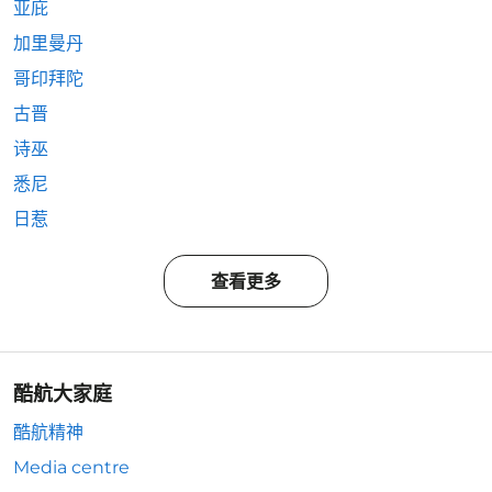
亚庇
加里曼丹
哥印拜陀
古晋
诗巫
悉尼
日惹
查看更多
酷航大家庭
酷航精神
Media centre