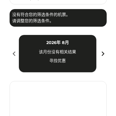
没有符合您的筛选条件的机票。
请调整您的筛选条件。
2026年 8月
chevron_left
chevron_right
该月份没有相关结果
寻找优惠
Displaying fares for 八月-2026
HGH–ILO: cmp-view-offers-disclaimer. 寻找优惠
HGH–ILO: cmp-view-offers-disclaimer. 寻找优惠
HGH–ILO: cmp-view-offers-disclaimer. 寻
HGH–ILO: cmp-view-offers-disclaime
HGH–ILO: cmp-view-offers-discla
HGH–ILO: cmp-view-offers-di
HGH–ILO: cmp-view-offer
HGH–ILO: cmp-view-o
HGH–ILO: cmp-vie
HGH–ILO: cmp
HGH–ILO:
HGH–I
H