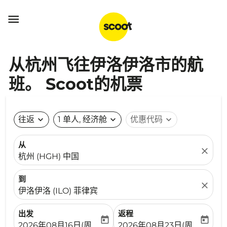

从杭州飞往伊洛伊洛市的航
班。 Scoot的机票
往返
expand_more
1 单人, 经济舱
expand_more
优惠代码
expand_more
从
close
杭州 (HGH) 中国
到
close
伊洛伊洛 (ILO) 菲律宾
出发
返程
today
today
fc-booking-departure-date-aria-label
fc-booking-return-date-ari
2026年08月16日(周日)
2026年08月23日(周日)