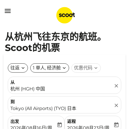

从杭州飞往东京的航班。
Scoot的机票
往返
expand_more
1 单人, 经济舱
expand_more
优惠代码
expand_more
从
close
杭州 (HGH) 中国
到
close
Tokyo (All Airports) (TYO) 日本
出发
返程
today
today
fc-booking-departure-date-aria-label
fc-booking-return-date-ari
2026年08月16日(周日)
2026年08月23日(周日)