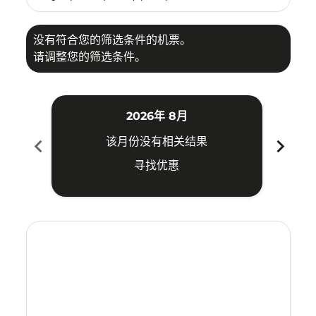
没有符合您的筛选条件的机票。
请调整您的筛选条件。
2026年 8月
chevron_left
chevron_right
该月份没有相关结果
寻找优惠
Displaying fares for 八月-2026
HGH–TYO: cmp-view-offers-disclaimer. 寻找优惠
HGH–TYO: cmp-view-offers-disclaimer. 寻找优惠
HGH–TYO: cmp-view-offers-disclaimer. 寻
HGH–TYO: cmp-view-offers-disclaime
HGH–TYO: cmp-view-offers-discl
HGH–TYO: cmp-view-offers-di
HGH–TYO: cmp-view-offer
HGH–TYO: cmp-view-o
HGH–TYO: cmp-vie
HGH–TYO: cmp
HGH–TYO:
HGH–T
H