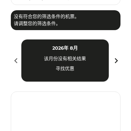
没有符合您的筛选条件的机票。
请调整您的筛选条件。
2026年 8月
chevron_left
chevron_right
该月份没有相关结果
寻找优惠
Displaying fares for 八月-2026
HGH–MDC: cmp-view-offers-disclaimer. 寻找优惠
HGH–MDC: cmp-view-offers-disclaimer. 寻找优惠
HGH–MDC: cmp-view-offers-disclaimer. 
HGH–MDC: cmp-view-offers-disclaim
HGH–MDC: cmp-view-offers-discl
HGH–MDC: cmp-view-offers-d
HGH–MDC: cmp-view-offe
HGH–MDC: cmp-view-o
HGH–MDC: cmp-vi
HGH–MDC: cmp
HGH–MDC:
HGH–
H