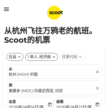

从杭州飞往万鸦老的航班。
Scoot的机票
往返
expand_more
1 单人, 经济舱
expand_more
优惠代码
expand_more
从
close
杭州 (HGH) 中国
到
close
美娜多 (MDC) 印度尼西亚, 印尼
出发
返程
today
today
fc-booking-departure-date-aria-label
fc-booking-return-date-ari
2026年08月16日(周日)
2026年08月23日(周日)