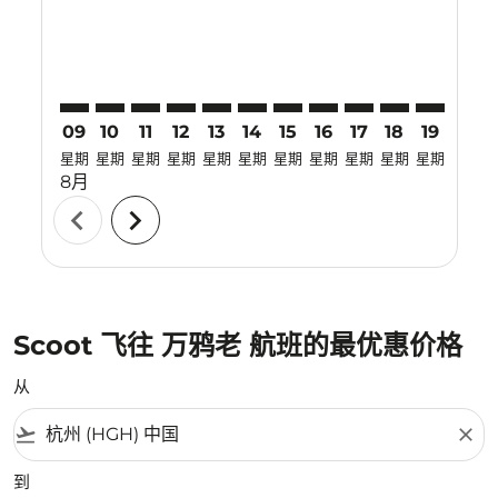
09
10
11
12
13
14
15
16
17
18
19
20
星期
星期
星期
星期
星期
星期
星期
星期
星期
星期
星期
星期
8月
chevron_left
chevron_right
Scoot 飞往 万鸦老 航班的最优惠价格
从
flight_takeoff
close
到