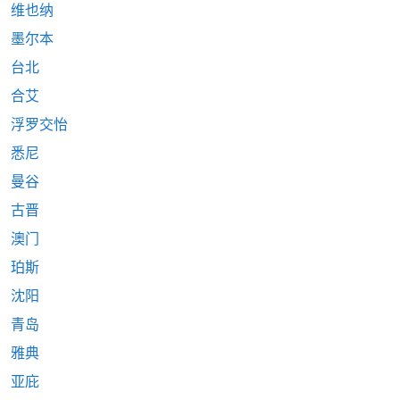
维也纳
墨尔本
台北
合艾
浮罗交怡
悉尼
曼谷
古晋
澳门
珀斯
沈阳
青岛
雅典
亚庇