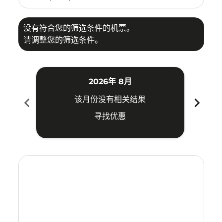
没有符合您的筛选条件的机票。
请调整您的筛选条件。
2026年 8月
chevron_left
chevron_right
该月份没有相关结果
寻找优惠
Displaying fares for 八月-2026
CTS–MKZ: cmp-view-offers-disclaimer. 寻找优惠
CTS–MKZ: cmp-view-offers-disclaimer. 寻找优惠
CTS–MKZ: cmp-view-offers-disclaimer. 寻
CTS–MKZ: cmp-view-offers-disclaime
CTS–MKZ: cmp-view-offers-discla
CTS–MKZ: cmp-view-offers-di
CTS–MKZ: cmp-view-offer
CTS–MKZ: cmp-view-o
CTS–MKZ: cmp-vie
CTS–MKZ: cmp
CTS–MKZ:
CTS–M
C