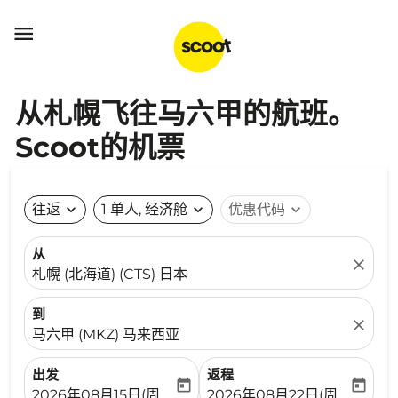

从札幌飞往马六甲的航班。
Scoot的机票
往返
expand_more
1 单人, 经济舱
expand_more
优惠代码
expand_more
从
close
札幌 (北海道) (CTS) 日本
到
close
马六甲 (MKZ) 马来西亚
出发
返程
today
today
fc-booking-departure-date-aria-label
fc-booking-return-date-ari
2026年08月15日(周六)
2026年08月22日(周六)