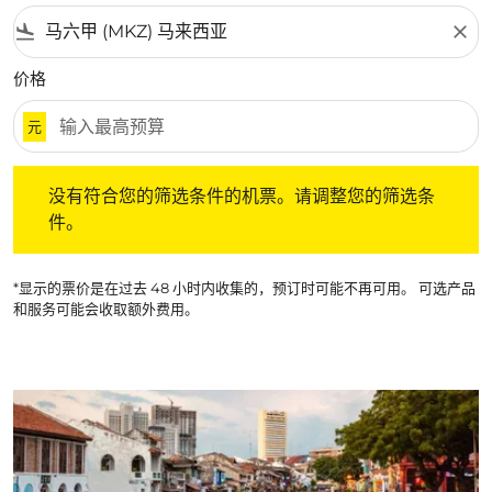
flight_land
close
价格
元
没有符合您的筛选条件的机票。请调整您的筛选条件。
没有符合您的筛选条件的机票。请调整您的筛选条
件。
*显示的票价是在过去 48 小时内收集的，预订时可能不再可用。 可选产品
和服务可能会收取额外费用。