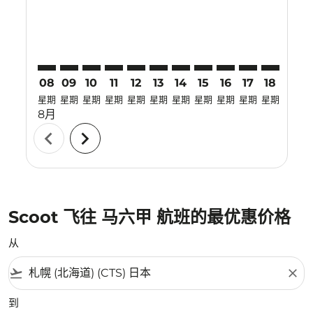
08
09
10
11
12
13
14
15
16
17
18
19
星期
星期
星期
星期
星期
星期
星期
星期
星期
星期
星期
星期
8月
chevron_left
chevron_right
Scoot 飞往 马六甲 航班的最优惠价格
从
flight_takeoff
close
到