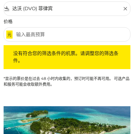
flight_land
close
价格
元
没有符合您的筛选条件的机票。请调整您的筛选条件。
没有符合您的筛选条件的机票。请调整您的筛选条
件。
*显示的票价是在过去 48 小时内收集的，预订时可能不再可用。 可选产品
和服务可能会收取额外费用。