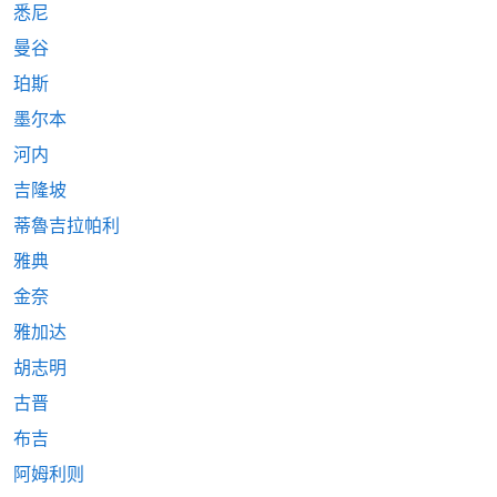
悉尼
曼谷
珀斯
墨尔本
河内
吉隆坡
蒂魯吉拉帕利
雅典
金奈
雅加达
胡志明
古晋
布吉
阿姆利则