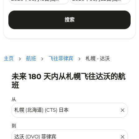
搜索
主页
航班
飞往菲律宾
札幌 - 达沃
未来 180 天内从札幌飞往达沃的航
没有符合您的筛选条件的机票。请调整您的筛选条件。
班
从
close
到
close