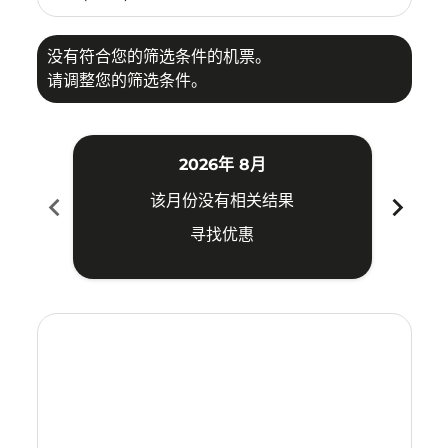
没有符合您的筛选条件的机票。
请调整您的筛选条件。
2026年 8月
chevron_left
chevron_right
该月份没有相关结果
寻找优惠
Displaying fares for 八月-2026
CTS–DVO: cmp-view-offers-disclaimer. 寻找优惠
CTS–DVO: cmp-view-offers-disclaimer. 寻找优惠
CTS–DVO: cmp-view-offers-disclaimer. 寻
CTS–DVO: cmp-view-offers-disclaime
CTS–DVO: cmp-view-offers-discla
CTS–DVO: cmp-view-offers-di
CTS–DVO: cmp-view-offer
CTS–DVO: cmp-view-o
CTS–DVO: cmp-vie
CTS–DVO: cmp
CTS–DVO:
CTS–D
C