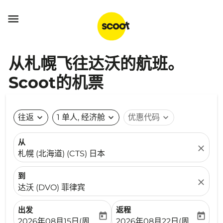

从札幌飞往达沃的航班。
Scoot的机票
往返
expand_more
1 单人, 经济舱
expand_more
优惠代码
expand_more
从
close
札幌 (北海道) (CTS) 日本
到
close
达沃 (DVO) 菲律宾
出发
返程
today
today
fc-booking-departure-date-aria-label
fc-booking-return-date-ari
2026年08月15日(周六)
2026年08月22日(周六)