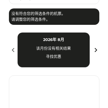
没有符合您的筛选条件的机票。
请调整您的筛选条件。
2026年 8月
chevron_left
chevron_right
该月份没有相关结果
寻找优惠
Displaying fares for 八月-2026
CTS–CNX: cmp-view-offers-disclaimer. 寻找优惠
CTS–CNX: cmp-view-offers-disclaimer. 寻找优惠
CTS–CNX: cmp-view-offers-disclaimer. 寻
CTS–CNX: cmp-view-offers-disclaimer
CTS–CNX: cmp-view-offers-discla
CTS–CNX: cmp-view-offers-di
CTS–CNX: cmp-view-offer
CTS–CNX: cmp-view-of
CTS–CNX: cmp-vie
CTS–CNX: cmp
CTS–CNX:
CTS–C
C