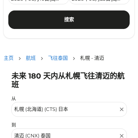
搜索
主页
航班
飞往泰国
札幌 - 清迈
未来 180 天内从札幌飞往清迈的航
没有符合您的筛选条件的机票。请调整您的筛选条件。
班
从
close
到
close