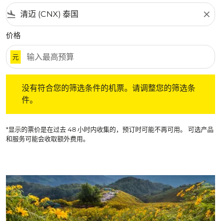
flight_land
close
价格
元
没有符合您的筛选条件的机票。请调整您的筛选条件。
没有符合您的筛选条件的机票。请调整您的筛选条
件。
*显示的票价是在过去 48 小时内收集的，预订时可能不再可用。 可选产品
和服务可能会收取额外费用。