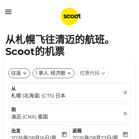

从札幌飞往清迈的航班。
Scoot的机票
往返
expand_more
1 单人, 经济舱
expand_more
优惠代码
expand_more
从
close
札幌 (北海道) (CTS) 日本
到
close
清迈 (CNX) 泰国
出发
返程
today
today
fc-booking-departure-date-aria-label
fc-booking-return-date-ari
2026年08月16日(周日)
2026年08月23日(周日)