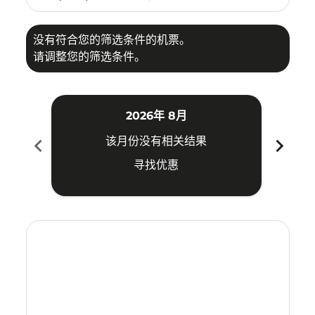
没有符合您的筛选条件的机票。
请调整您的筛选条件。
2026年 8月
chevron_left
chevron_right
该月份没有相关结果
寻找优惠
Displaying fares for 八月-2026
CTS–SUB: cmp-view-offers-disclaimer. 寻找优惠
CTS–SUB: cmp-view-offers-disclaimer. 寻找优惠
CTS–SUB: cmp-view-offers-disclaimer. 寻
CTS–SUB: cmp-view-offers-disclaimer
CTS–SUB: cmp-view-offers-discla
CTS–SUB: cmp-view-offers-di
CTS–SUB: cmp-view-offer
CTS–SUB: cmp-view-of
CTS–SUB: cmp-vie
CTS–SUB: cmp
CTS–SUB:
CTS–S
C