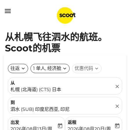

从札幌飞往泗水的航班。
Scoot的机票
往返
expand_more
1 单人, 经济舱
expand_more
优惠代码
expand_more
从
close
札幌 (北海道) (CTS) 日本
到
close
泗水 (SUB) 印度尼西亚, 印尼
出发
返程
today
today
fc-booking-departure-date-aria-label
fc-booking-return-date-ari
2026年08月13日(周四)
2026年08月20日(周四)