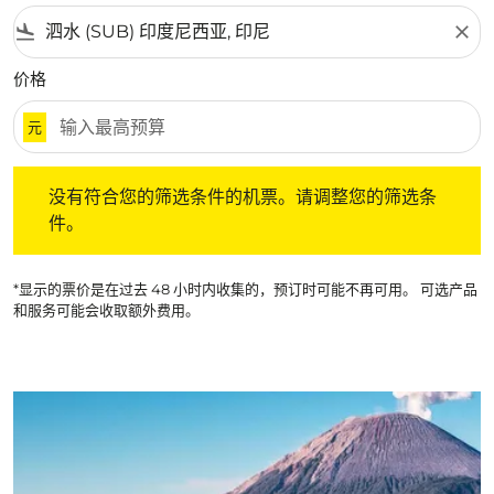
flight_land
close
价格
元
没有符合您的筛选条件的机票。请调整您的筛选条件。
没有符合您的筛选条件的机票。请调整您的筛选条
件。
*显示的票价是在过去 48 小时内收集的，预订时可能不再可用。 可选产品
和服务可能会收取额外费用。