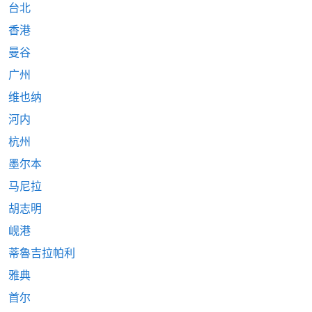
台北
香港
曼谷
广州
维也纳
河内
杭州
墨尔本
马尼拉
胡志明
岘港
蒂魯吉拉帕利
雅典
首尔