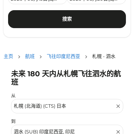
搜索
主页
航班
飞往印度尼西亚
札幌 - 泗水
未来 180 天内从札幌飞往泗水的航
没有符合您的筛选条件的机票。请调整您的筛选条件。
班
从
close
到
close