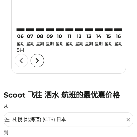
06
07
08
09
10
11
12
13
14
15
16
17
星期
星期
星期
星期
星期
星期
星期
星期
星期
星期
星期
星期
8月
chevron_left
chevron_right
Scoot 飞往 泗水 航班的最优惠价格
从
flight_takeoff
close
到