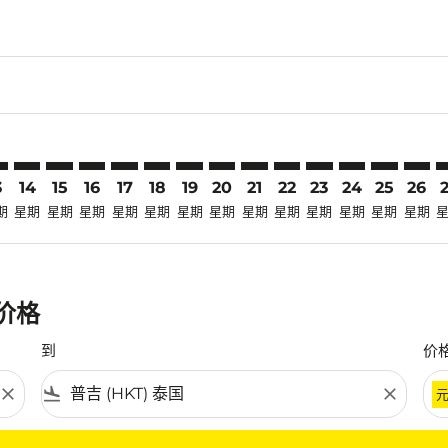
laimer. 寻找优惠
disclaimer. 寻找优惠
ers-disclaimer. 寻找优惠
-offers-disclaimer. 寻找优惠
view-offers-disclaimer. 寻找优惠
cmp-view-offers-disclaimer. 寻找优惠
T: cmp-view-offers-disclaimer. 寻找优惠
S–HKT: cmp-view-offers-disclaimer. 寻找优惠
CTS–HKT: cmp-view-offers-disclaimer. 寻找优惠
CTS–HKT: cmp-view-offers-disclaimer. 寻找优惠
CTS–HKT: cmp-view-offers-disclaimer. 寻找优惠
CTS–HKT: cmp-view-offers-disclaimer. 寻找
CTS–HKT: cmp-view-offers-disclaimer
CTS–HKT: cmp-view-offers-disclai
CTS–HKT: cmp-view-offers-dis
CTS–HKT: cmp-view-offers
CTS–HKT: cmp-view-of
CTS–HKT: cmp-vie
CTS–HKT: cmp
CTS–HKT: 
CTS–H
C
3
14
15
16
17
18
19
20
21
22
23
24
25
26
期
星期
星期
星期
星期
星期
星期
星期
星期
星期
星期
星期
星期
星期
惠价格
到
价
close
flight_land
close
条件。