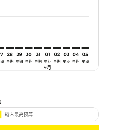
优惠
. 寻找优惠
mer. 寻找优惠
claimer. 寻找优惠
-disclaimer. 寻找优惠
fers-disclaimer. 寻找优惠
w-offers-disclaimer. 寻找优惠
-view-offers-disclaimer. 寻找优惠
cmp-view-offers-disclaimer. 寻找优惠
KT: cmp-view-offers-disclaimer. 寻找优惠
TS–HKT: cmp-view-offers-disclaimer. 寻找优惠
CTS–HKT: cmp-view-offers-disclaimer. 寻找优惠
CTS–HKT: cmp-view-offers-disclaimer. 寻找优惠
CTS–HKT: cmp-view-offers-disclaimer. 寻找优惠
CTS–HKT: cmp-view-offers-disclaimer. 寻
CTS–HKT: cmp-view-offers-disclaimer
CTS–HKT: cmp-view-offers-discla
CTS–HKT: cmp-view-offers-di
CTS–HKT: cmp-view-offer
CTS–HKT: cmp-view-o
27
28
29
30
31
01
02
03
04
05
星期
星期
星期
星期
星期
星期
星期
星期
星期
星期
9月
格
元