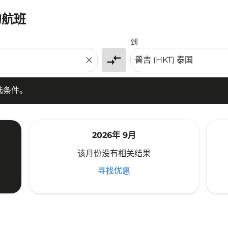
的航班
条件。
到
compare_arrows
close
选条件。
2026年 9月
该月份没有相关结果
寻找优惠