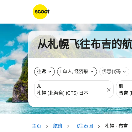
从札幌飞往布吉的航班
往返
expand_more
1 单人, 经济舱
expand_more
优惠代码
expand_more
从
到
close
主页
航班
飞往泰国
札幌 - 布吉