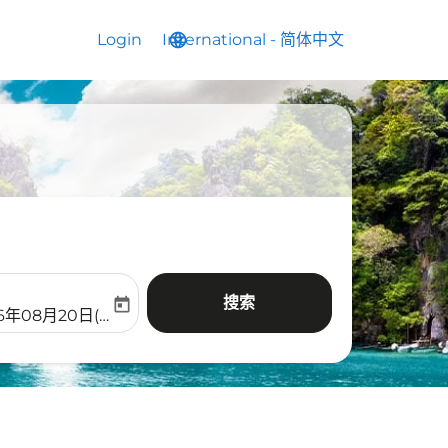
Login
International
language
keyboard_arrow_down
-
简体中文
搜索
today
aria-label
ooking-return-date-aria-label
26年08月20日(周四)