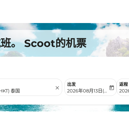
。 Scoot的机票
出发
返程
close
today
fc-booking-departure-date-
fc-b
2026年08月13日(周四)
20