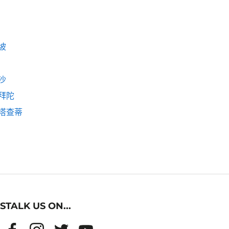
坡
沙
拜陀
塔查蒂
STALK US ON...