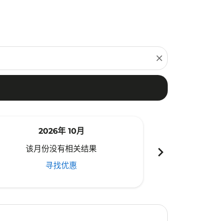
close
2026年 10月
20
chevron_right
该月份没有相关结果
该月份
寻找优惠