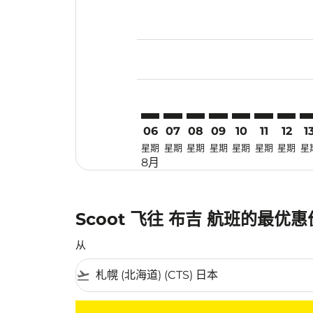
Displaying fares for 八月-2026
CTS–HKT: cmp-view-offers-disc
CTS–HKT: cmp-view-offers-
CTS–HKT: cmp-view-off
CTS–HKT: cmp-view
CTS–HKT: cmp-
CTS–HKT: 
CTS–HK
CT
06
07
08
09
10
11
12
1
星期
星期
星期
星期
星期
星期
星期
星
8月
Scoot 飞往 布吉 航班的最优
从
flight_takeoff
没有符合您的筛选条件的机票。请调整您的筛选