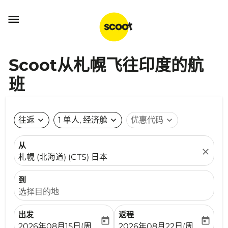

Scoot从札幌飞往印度的航
班
往返
expand_more
1 单人, 经济舱
expand_more
优惠代码
expand_more
从
close
札幌 (北海道) (CTS) 日本
到
选择目的地
出发
返程
today
today
fc-booking-departure-date-aria-label
fc-booking-return-date-ari
2026年08月15日(周六)
2026年08月22日(周六)