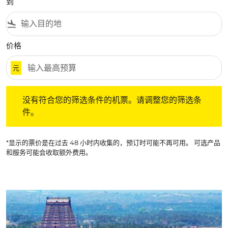
到
flight_land
价格
元
没有符合您的筛选条件的机票。请调整您的筛选条件。
没有符合您的筛选条件的机票。请调整您的筛选条
件。
*显示的票价是在过去 48 小时内收集的，预订时可能不再可用。 可选产品
和服务可能会收取额外费用。