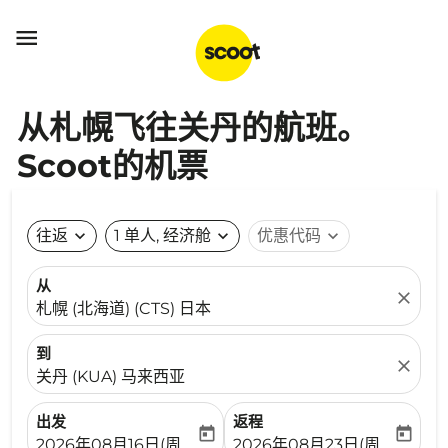

从札幌飞往关丹的航班。
Scoot的机票
往返
expand_more
1 单人, 经济舱
expand_more
优惠代码
expand_more
从
close
札幌 (北海道) (CTS) 日本
到
close
关丹 (KUA) 马来西亚
出发
返程
today
today
fc-booking-departure-date-aria-label
fc-booking-return-date-ari
2026年08月16日(周日)
2026年08月23日(周日)