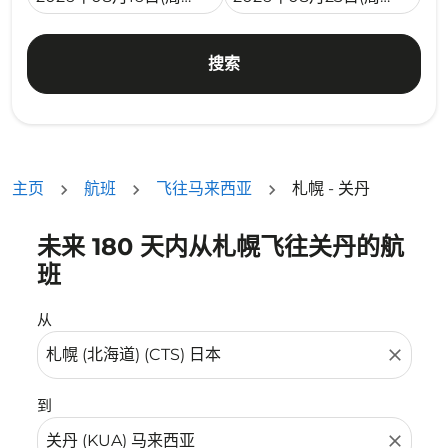
搜索
主页
航班
飞往马来西亚
札幌 - 关丹
未来 180 天内从札幌飞往关丹的航
没有符合您的筛选条件的机票。请调整您的筛选条件。
班
从
close
到
close