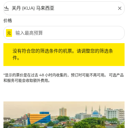
flight_land
close
价格
元
没有符合您的筛选条件的机票。请调整您的筛选条件。
没有符合您的筛选条件的机票。请调整您的筛选条
件。
*显示的票价是在过去 48 小时内收集的，预订时可能不再可用。 可选产品
和服务可能会收取额外费用。