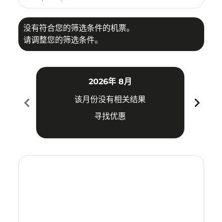
没有符合您的筛选条件的机票。
请调整您的筛选条件。
2026年 8月
chevron_left
chevron_right
该月份没有相关结果
寻找优惠
Displaying fares for 八月-2026
CTS–KUA: cmp-view-offers-disclaimer. 寻找优惠
CTS–KUA: cmp-view-offers-disclaimer. 寻找优惠
CTS–KUA: cmp-view-offers-disclaimer. 寻
CTS–KUA: cmp-view-offers-disclaimer
CTS–KUA: cmp-view-offers-discla
CTS–KUA: cmp-view-offers-di
CTS–KUA: cmp-view-offer
CTS–KUA: cmp-view-of
CTS–KUA: cmp-vie
CTS–KUA: cmp
CTS–KUA:
CTS–K
C