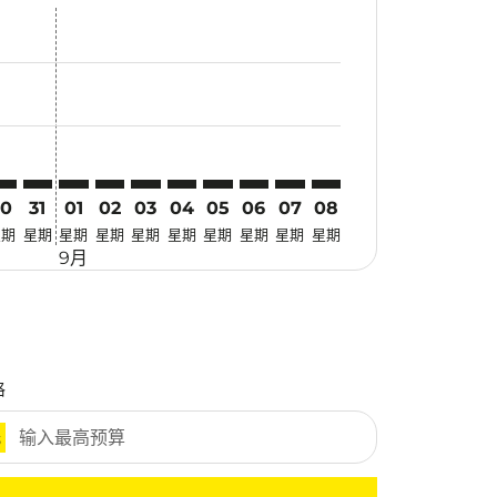
惠
 寻找优惠
mer. 寻找优惠
claimer. 寻找优惠
-disclaimer. 寻找优惠
fers-disclaimer. 寻找优惠
-offers-disclaimer. 寻找优惠
view-offers-disclaimer. 寻找优惠
cmp-view-offers-disclaimer. 寻找优惠
KI: cmp-view-offers-disclaimer. 寻找优惠
TS–BKI: cmp-view-offers-disclaimer. 寻找优惠
CTS–BKI: cmp-view-offers-disclaimer. 寻找优惠
CTS–BKI: cmp-view-offers-disclaimer. 寻找优惠
CTS–BKI: cmp-view-offers-disclaimer. 寻找优惠
CTS–BKI: cmp-view-offers-disclaimer. 寻找
CTS–BKI: cmp-view-offers-disclaimer
CTS–BKI: cmp-view-offers-discla
CTS–BKI: cmp-view-offers-di
CTS–BKI: cmp-view-offers
CTS–BKI: cmp-view-of
30
31
01
02
03
04
05
06
07
08
星期
星期
星期
星期
星期
星期
星期
星期
星期
星期
9月
格
元