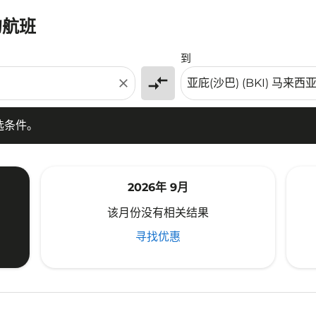
的航班
条件。
到
compare_arrows
close
选条件。
2026年 9月
该月份没有相关结果
寻找优惠