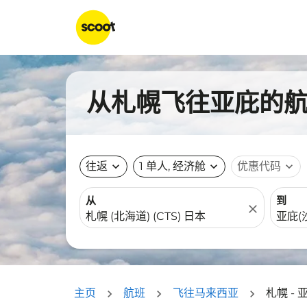
从札幌飞往亚庇的航班
往返
expand_more
1 单人, 经济舱
expand_more
优惠代码
expand_more
从
到
close
主页
航班
飞往马来西亚
札幌 - 