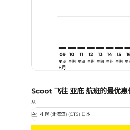
Displaying fares for 八月-2026
CTS–BKI: cmp-view-offers-disc
CTS–BKI: cmp-view-offers-
CTS–BKI: cmp-view-off
CTS–BKI: cmp-view
CTS–BKI: cmp-
CTS–BKI: c
CTS–BK
CT
09
10
11
12
13
14
15
1
星期
星期
星期
星期
星期
星期
星期
星
8月
Scoot 飞往 亚庇 航班的最优
从
flight_takeoff
没有符合您的筛选条件的机票。请调整您的筛选