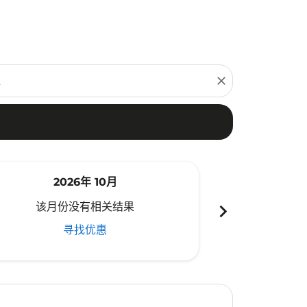
close
2026年 10月
20
chevron_right
该月份没有相关结果
该月份
寻找优惠