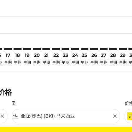
laimer. 寻找优惠
disclaimer. 寻找优惠
ers-disclaimer. 寻找优惠
-offers-disclaimer. 寻找优惠
view-offers-disclaimer. 寻找优惠
mp-view-offers-disclaimer. 寻找优惠
I: cmp-view-offers-disclaimer. 寻找优惠
S–BKI: cmp-view-offers-disclaimer. 寻找优惠
CTS–BKI: cmp-view-offers-disclaimer. 寻找优惠
CTS–BKI: cmp-view-offers-disclaimer. 寻找优惠
CTS–BKI: cmp-view-offers-disclaimer. 寻找优惠
CTS–BKI: cmp-view-offers-disclaimer. 寻找优
CTS–BKI: cmp-view-offers-disclaimer.
CTS–BKI: cmp-view-offers-disclai
CTS–BKI: cmp-view-offers-dis
CTS–BKI: cmp-view-offers
CTS–BKI: cmp-view-of
CTS–BKI: cmp-view
CTS–BKI: cmp-
CTS–BKI: 
CTS–B
C
6
17
18
19
20
21
22
23
24
25
26
27
28
29
期
星期
星期
星期
星期
星期
星期
星期
星期
星期
星期
星期
星期
星期
惠价格
到
价
close
flight_land
close
条件。