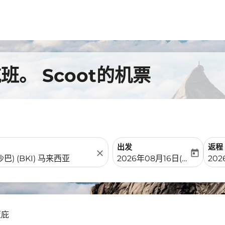
。 Scoot的机票
出发
返程
close
today
fc-booking-departure-date-
fc-b
2026年08月16日(周日)
202
亚庇