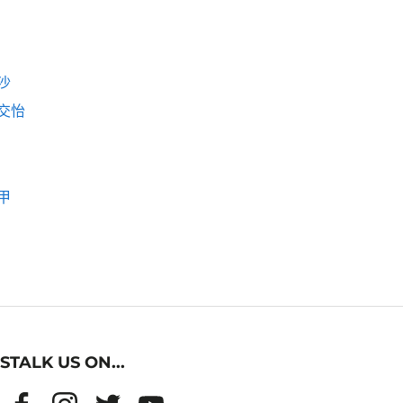
沙
交怡
甲
STALK US ON...