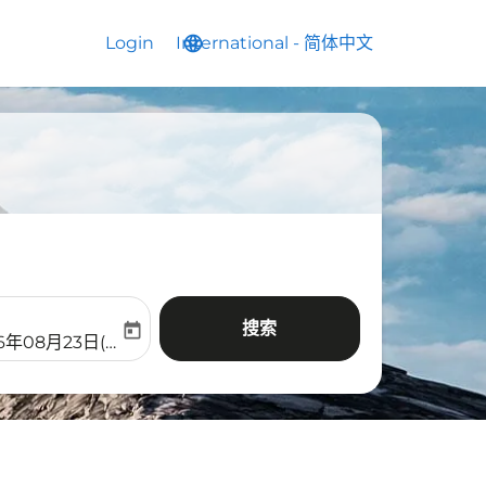
Login
International
language
keyboard_arrow_down
-
简体中文
搜索
today
aria-label
ooking-return-date-aria-label
6年08月23日(周日)