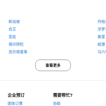
新加坡
丹帕
合艾
浮罗
亚庇
美里
哥印拜陀
岘港
克尔塔查蒂
马六
查看更多
企业预订
需要帮忙?
团体订票
协助