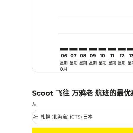
Displaying fares for 八月-2026
CTS–MDC: cmp-view-offers-dis
CTS–MDC: cmp-view-offers
CTS–MDC: cmp-view-off
CTS–MDC: cmp-view
CTS–MDC: cmp-
CTS–MDC: 
CTS–MD
CT
06
07
08
09
10
11
12
1
星期
星期
星期
星期
星期
星期
星期
星
8月
Scoot 飞往 万鸦老 航班的最
从
flight_takeoff
没有符合您的筛选条件的机票。请调整您的筛选