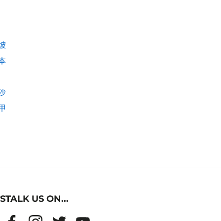
坡
本
沙
甲
STALK US ON...