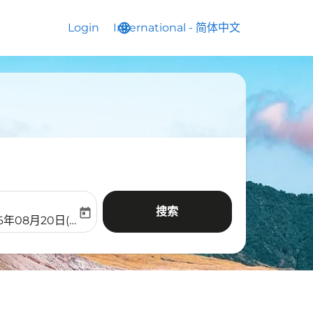
Login
International
language
keyboard_arrow_down
-
简体中文
搜索
today
aria-label
ooking-return-date-aria-label
26年08月20日(周四)