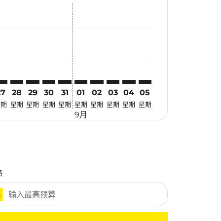
找优惠
. 寻找优惠
imer. 寻找优惠
sclaimer. 寻找优惠
s-disclaimer. 寻找优惠
fers-disclaimer. 寻找优惠
w-offers-disclaimer. 寻找优惠
-view-offers-disclaimer. 寻找优惠
 cmp-view-offers-disclaimer. 寻找优惠
DC: cmp-view-offers-disclaimer. 寻找优惠
TS–MDC: cmp-view-offers-disclaimer. 寻找优惠
CTS–MDC: cmp-view-offers-disclaimer. 寻找优惠
CTS–MDC: cmp-view-offers-disclaimer. 寻找优惠
CTS–MDC: cmp-view-offers-disclaimer. 寻找优惠
CTS–MDC: cmp-view-offers-disclaimer. 寻
CTS–MDC: cmp-view-offers-disclaime
CTS–MDC: cmp-view-offers-discl
CTS–MDC: cmp-view-offers-d
CTS–MDC: cmp-view-offer
CTS–MDC: cmp-view-o
27
28
29
30
31
01
02
03
04
05
星期
星期
星期
星期
星期
星期
星期
星期
星期
星期
9月
格
元