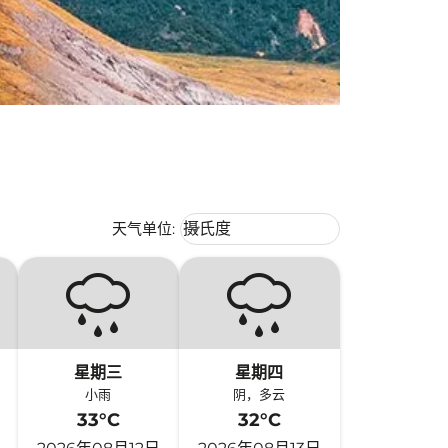
Weather unit option 摄氏度 Selecte
天气单位
:
摄氏度
keyboard_arrow_down
星期三
星期四
小雨
阴，多云
33°C
32°C