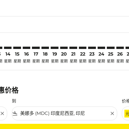
claimer. 寻找优惠
-disclaimer. 寻找优惠
ers-disclaimer. 寻找优惠
-offers-disclaimer. 寻找优惠
view-offers-disclaimer. 寻找优惠
cmp-view-offers-disclaimer. 寻找优惠
C: cmp-view-offers-disclaimer. 寻找优惠
S–MDC: cmp-view-offers-disclaimer. 寻找优惠
CTS–MDC: cmp-view-offers-disclaimer. 寻找优惠
CTS–MDC: cmp-view-offers-disclaimer. 寻找优惠
CTS–MDC: cmp-view-offers-disclaimer. 寻找优惠
CTS–MDC: cmp-view-offers-disclaimer. 寻
CTS–MDC: cmp-view-offers-disclaimer
CTS–MDC: cmp-view-offers-discla
CTS–MDC: cmp-view-offers-di
CTS–MDC: cmp-view-offer
CTS–MDC: cmp-view-of
CTS–MDC: cmp-vie
CTS–MDC: cmp
CTS–MDC:
CTS–M
C
3
14
15
16
17
18
19
20
21
22
23
24
25
26
期
星期
星期
星期
星期
星期
星期
星期
星期
星期
星期
星期
星期
星期
优惠价格
到
价
close
flight_land
close
条件。