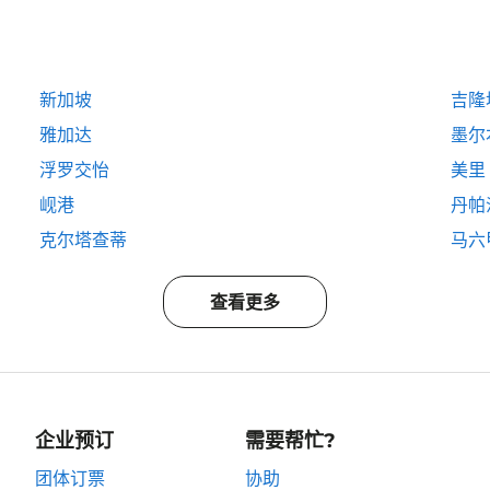
新加坡
吉隆
雅加达
墨尔
浮罗交怡
美里
岘港
丹帕
克尔塔查蒂
马六
查看更多
企业预订
需要帮忙?
团体订票
协助