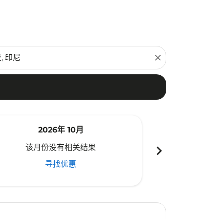
close
2026年 10月
20
chevron_right
该月份没有相关结果
该月份
寻找优惠