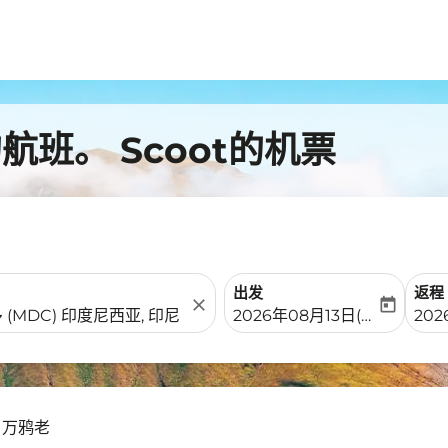
班。 Scoot的机票
出发
返程
close
today
fc-booking-departure-date-
fc-b
2026年08月13日(周四)
20
- 万鸦老