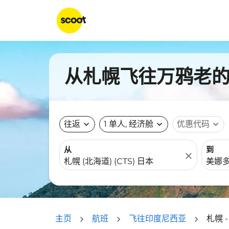
从札幌飞往万鸦老的航
往返
expand_more
1 单人, 经济舱
expand_more
优惠代码
expand_more
从
到
close
主页
航班
飞往印度尼西亚
札幌 