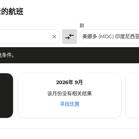
老的航班
条件。
到
compare_arrows
close
选条件。
2026年 9月
该月份没有相关结果
寻找优惠