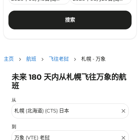
搜索
主页
航班
飞往老挝
札幌 - 万象
未来 180 天内从札幌飞往万象的航
没有符合您的筛选条件的机票。请调整您的筛选条件。
班
从
close
到
close