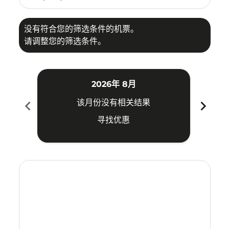
没有符合您的筛选条件的机票。
请调整您的筛选条件。
2026年 8月
chevron_left
chevron_right
该月份没有相关结果
寻找优惠
Displaying fares for 八月-2026
CTS–VTE: cmp-view-offers-disclaimer. 寻找优惠
CTS–VTE: cmp-view-offers-disclaimer. 寻找优惠
CTS–VTE: cmp-view-offers-disclaimer. 寻找
CTS–VTE: cmp-view-offers-disclaimer
CTS–VTE: cmp-view-offers-discla
CTS–VTE: cmp-view-offers-di
CTS–VTE: cmp-view-offers
CTS–VTE: cmp-view-of
CTS–VTE: cmp-vie
CTS–VTE: cmp
CTS–VTE:
CTS–V
C