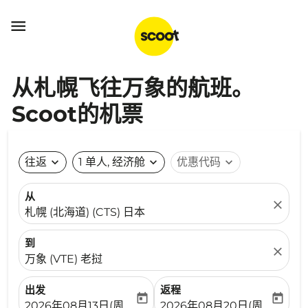

从札幌飞往万象的航班。
Scoot的机票
往返
expand_more
1 单人, 经济舱
expand_more
优惠代码
expand_more
从
close
札幌 (北海道) (CTS) 日本
到
close
万象 (VTE) 老挝
出发
返程
today
today
fc-booking-departure-date-aria-label
fc-booking-return-date-ari
2026年08月13日(周四)
2026年08月20日(周四)