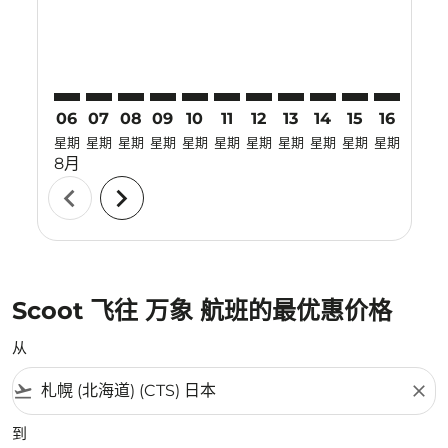
06
07
08
09
10
11
12
13
14
15
16
17
星期
星期
星期
星期
星期
星期
星期
星期
星期
星期
星期
星期
8月
chevron_left
chevron_right
Scoot 飞往 万象 航班的最优惠价格
从
flight_takeoff
close
到