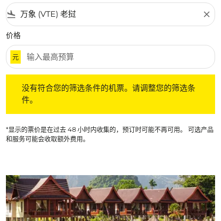
flight_land
close
价格
元
没有符合您的筛选条件的机票。请调整您的筛选条件。
没有符合您的筛选条件的机票。请调整您的筛选条
件。
*显示的票价是在过去 48 小时内收集的，预订时可能不再可用。 可选产品
和服务可能会收取额外费用。