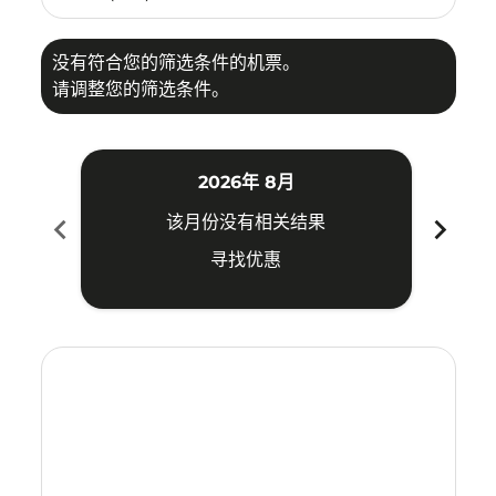
没有符合您的筛选条件的机票。
请调整您的筛选条件。
2026年 8月
chevron_left
chevron_right
该月份没有相关结果
寻找优惠
Displaying fares for 八月-2026
UPG–SIN: cmp-view-offers-disclaimer. 寻找优惠
UPG–SIN: cmp-view-offers-disclaimer. 寻找优惠
UPG–SIN: cmp-view-offers-disclaimer. 寻
UPG–SIN: cmp-view-offers-disclaimer
UPG–SIN: cmp-view-offers-discla
UPG–SIN: cmp-view-offers-di
UPG–SIN: cmp-view-offer
UPG–SIN: cmp-view-of
UPG–SIN: cmp-vie
UPG–SIN: cmp
UPG–SIN:
UPG–S
U