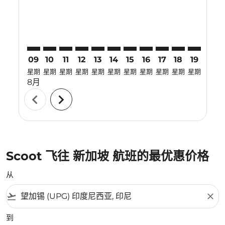
09
10
11
12
13
14
15
16
17
18
19
20
星期
星期
星期
星期
星期
星期
星期
星期
星期
星期
星期
星期
8月
chevron_left
chevron_right
Scoot 飞往 新加坡 航班的最优惠价格
从
flight_takeoff
close
到