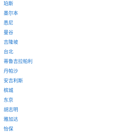
珀斯
墨尔本
悉尼
曼谷
吉隆坡
台北
蒂魯吉拉帕利
丹帕沙
安吉利斯
槟城
东京
胡志明
雅加达
怡保