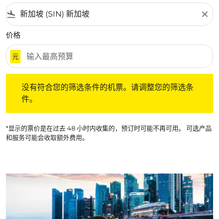
flight_land
close
价格
元
没有符合您的筛选条件的机票。请调整您的筛选条件。
没有符合您的筛选条件的机票。请调整您的筛选条
件。
*显示的票价是在过去 48 小时内收集的，预订时可能不再可用。 可选产品
和服务可能会收取额外费用。