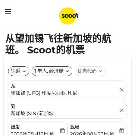

从望加锡飞往新加坡的航
班。 Scoot的机票
往返
expand_more
1 单人, 经济舱
expand_more
优惠代码
expand_more
从
close
望加锡 (UPG) 印度尼西亚, 印尼
到
close
新加坡 (SIN) 新加坡
出发
返程
today
today
fc-booking-departure-date-aria-label
fc-booking-return-date-ari
2026年08月16日(周日)
2026年08月23日(周日)