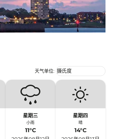
Weather unit option 摄氏度 Selecte
天气单位
:
摄氏度
keyboard_arrow_down
星期三
星期四
小雨
晴
11°C
14°C