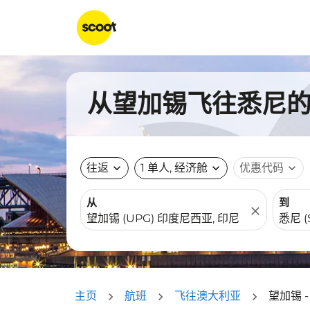
从望加锡飞往悉尼的航
往返
expand_more
1 单人, 经济舱
expand_more
优惠代码
expand_more
从
到
close
主页
航班
飞往澳大利亚
望加锡 -