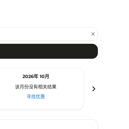
close
2026年 10月
20
chevron_right
该月份没有相关结果
该月份
寻找优惠