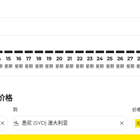
claimer. 寻找优惠
-disclaimer. 寻找优惠
ers-disclaimer. 寻找优惠
-offers-disclaimer. 寻找优惠
view-offers-disclaimer. 寻找优惠
cmp-view-offers-disclaimer. 寻找优惠
D: cmp-view-offers-disclaimer. 寻找优惠
G–SYD: cmp-view-offers-disclaimer. 寻找优惠
UPG–SYD: cmp-view-offers-disclaimer. 寻找优惠
UPG–SYD: cmp-view-offers-disclaimer. 寻找优惠
UPG–SYD: cmp-view-offers-disclaimer. 寻找优惠
UPG–SYD: cmp-view-offers-disclaimer. 寻找
UPG–SYD: cmp-view-offers-disclaimer
UPG–SYD: cmp-view-offers-discla
UPG–SYD: cmp-view-offers-di
UPG–SYD: cmp-view-offers
UPG–SYD: cmp-view-of
UPG–SYD: cmp-vie
UPG–SYD: cmp
UPG–SYD: 
UPG–S
U
4
15
16
17
18
19
20
21
22
23
24
25
26
27
期
星期
星期
星期
星期
星期
星期
星期
星期
星期
星期
星期
星期
星期
惠价格
到
价
close
flight_land
close
条件。