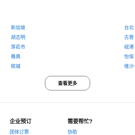
新加坡
台北
胡志明
古晋
芽莊市
岘港
雅典
怡保
槟城
维沙
查看更多
企业预订
需要帮忙?
团体订票
协助