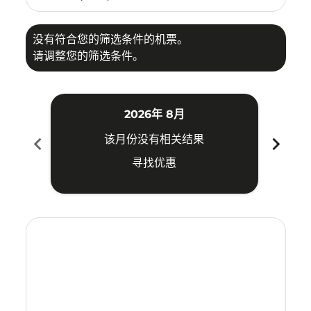
没有符合您的筛选条件的机票。
请调整您的筛选条件。
2026年 8月
chevron_left
chevron_right
该月份没有相关结果
寻找优惠
Displaying fares for 八月-2026
UPG–KBR: cmp-view-offers-disclaimer. 寻找优惠
UPG–KBR: cmp-view-offers-disclaimer. 寻找优惠
UPG–KBR: cmp-view-offers-disclaimer. 寻
UPG–KBR: cmp-view-offers-disclaime
UPG–KBR: cmp-view-offers-discl
UPG–KBR: cmp-view-offers-di
UPG–KBR: cmp-view-offer
UPG–KBR: cmp-view-o
UPG–KBR: cmp-vie
UPG–KBR: cmp
UPG–KBR:
UPG–K
U