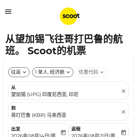

从望加锡飞往哥打巴鲁的航
班。 Scoot的机票
往返
expand_more
1 单人, 经济舱
expand_more
优惠代码
expand_more
从
close
望加锡 (UPG) 印度尼西亚, 印尼
到
close
哥打巴鲁 (KBR) 马来西亚
出发
返程
today
today
fc-booking-departure-date-aria-label
fc-booking-return-date-ari
2026年08月14日(周五)
2026年08月21日(周五)