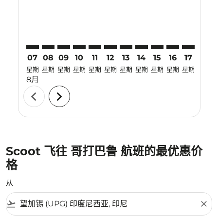
07
08
09
10
11
12
13
14
15
16
17
18
星期
星期
星期
星期
星期
星期
星期
星期
星期
星期
星期
星期
8月
chevron_left
chevron_right
Scoot 飞往 哥打巴鲁 航班的最优惠价
格
从
flight_takeoff
close