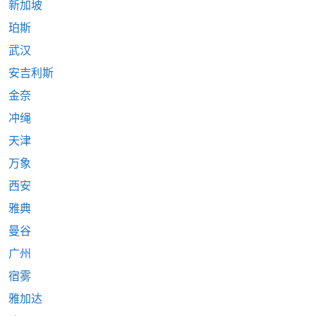
新加坡
珀斯
武汉
安吉利斯
金奈
冲绳
天津
万象
西安
雅典
曼谷
广州
宿雾
雅加达