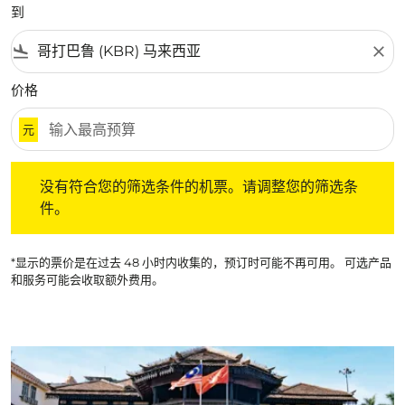
到
flight_land
close
价格
元
没有符合您的筛选条件的机票。请调整您的筛选条件。
没有符合您的筛选条件的机票。请调整您的筛选条
件。
*显示的票价是在过去 48 小时内收集的，预订时可能不再可用。 可选产品
和服务可能会收取额外费用。