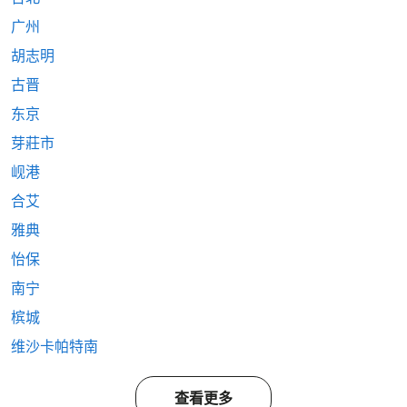
广州
胡志明
古晋
东京
芽莊市
岘港
合艾
雅典
怡保
南宁
槟城
维沙卡帕特南
查看更多