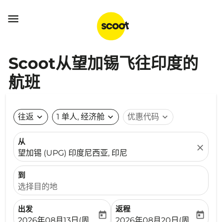

Scoot从望加锡飞往印度的
航班
往返
expand_more
1 单人, 经济舱
expand_more
优惠代码
expand_more
从
close
望加锡 (UPG) 印度尼西亚, 印尼
到
选择目的地
出发
返程
today
today
fc-booking-departure-date-aria-label
fc-booking-return-date-ari
2026年08月13日(周四)
2026年08月20日(周四)