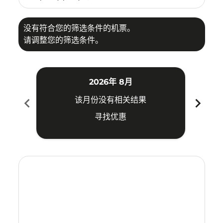
没有符合您的筛选条件的机票。
请调整您的筛选条件。
2026年 8月
chevron_left
chevron_right
该月份没有相关结果
寻找优惠
Displaying fares for 八月-2026
UPG–BKI: cmp-view-offers-disclaimer. 寻找优惠
UPG–BKI: cmp-view-offers-disclaimer. 寻找优惠
UPG–BKI: cmp-view-offers-disclaimer. 寻
UPG–BKI: cmp-view-offers-disclaimer
UPG–BKI: cmp-view-offers-discla
UPG–BKI: cmp-view-offers-di
UPG–BKI: cmp-view-offer
UPG–BKI: cmp-view-of
UPG–BKI: cmp-vie
UPG–BKI: cmp
UPG–BKI:
UPG–B
U