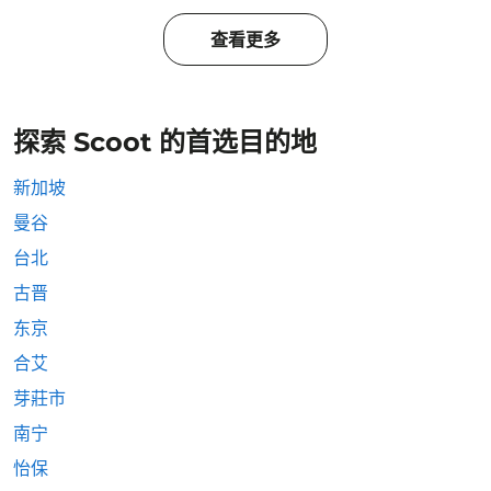
查看更多
探索 Scoot 的首选目的地
新加坡
曼谷
台北
古晋
东京
合艾
芽莊市
南宁
怡保