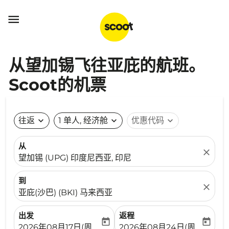

从望加锡飞往亚庇的航班。
Scoot的机票
往返
expand_more
1 单人, 经济舱
expand_more
优惠代码
expand_more
从
close
望加锡 (UPG) 印度尼西亚, 印尼
到
close
亚庇(沙巴) (BKI) 马来西亚
出发
返程
today
today
fc-booking-departure-date-aria-label
fc-booking-return-date-ari
2026年08月17日(周一)
2026年08月24日(周一)