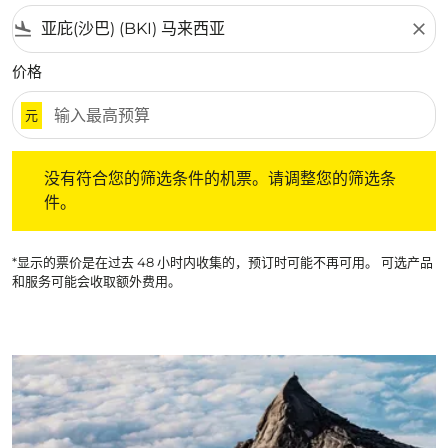
flight_land
close
价格
元
没有符合您的筛选条件的机票。请调整您的筛选条件。
没有符合您的筛选条件的机票。请调整您的筛选条
件。
*显示的票价是在过去 48 小时内收集的，预订时可能不再可用。 可选产品
和服务可能会收取额外费用。