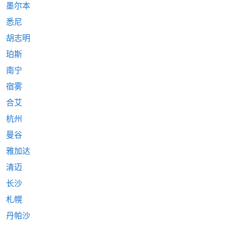
墨尔本
悉尼
胡志明
珀斯
南宁
宿雾
合艾
杭州
曼谷
雅加达
清迈
长沙
札幌
丹帕沙