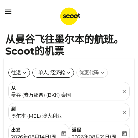

从曼谷飞往墨尔本的航班。
Scoot的机票
往返
expand_more
1 单人, 经济舱
expand_more
优惠代码
expand_more
从
close
曼谷 (素万那普) (BKK) 泰国
到
close
墨尔本 (MEL) 澳大利亚
出发
返程
today
today
fc-booking-departure-date-aria-label
fc-booking-return-date-ari
2026年08月14日(周五)
2026年08月21日(周五)