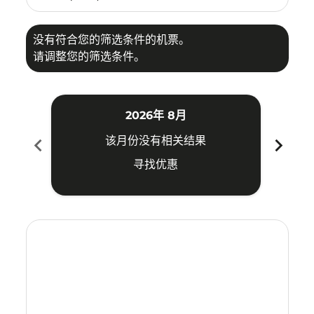
没有符合您的筛选条件的机票。
请调整您的筛选条件。
2026年 8月
chevron_left
chevron_right
该月份没有相关结果
寻找优惠
Displaying fares for 八月-2026
BKK–MEL: cmp-view-offers-disclaimer. 寻找优惠
BKK–MEL: cmp-view-offers-disclaimer. 寻找优惠
BKK–MEL: cmp-view-offers-disclaimer. 寻
BKK–MEL: cmp-view-offers-disclaime
BKK–MEL: cmp-view-offers-discla
BKK–MEL: cmp-view-offers-di
BKK–MEL: cmp-view-offer
BKK–MEL: cmp-view-o
BKK–MEL: cmp-vie
BKK–MEL: cmp
BKK–MEL:
BKK–M
B