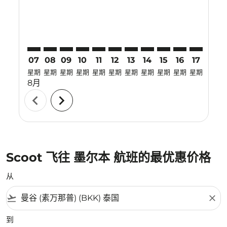
07
08
09
10
11
12
13
14
15
16
17
18
星期
星期
星期
星期
星期
星期
星期
星期
星期
星期
星期
星期
8月
chevron_left
chevron_right
Scoot 飞往 墨尔本 航班的最优惠价格
从
flight_takeoff
close
到