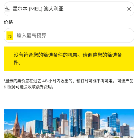
flight_land
close
价格
元
没有符合您的筛选条件的机票。请调整您的筛选条件。
没有符合您的筛选条件的机票。请调整您的筛选条
件。
*显示的票价是在过去 48 小时内收集的，预订时可能不再可用。 可选产品
和服务可能会收取额外费用。