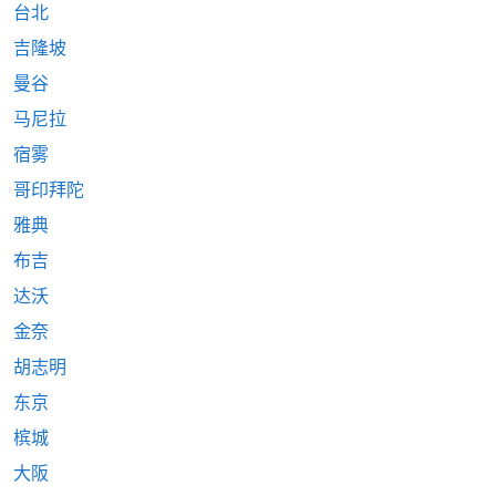
台北
吉隆坡
曼谷
马尼拉
宿雾
哥印拜陀
雅典
布吉
达沃
金奈
胡志明
东京
槟城
大阪