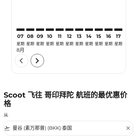
07
08
09
10
11
12
13
14
15
16
17
18
星期
星期
星期
星期
星期
星期
星期
星期
星期
星期
星期
星期
8月
chevron_left
chevron_right
Scoot 飞往 哥印拜陀 航班的最优惠价
格
从
flight_takeoff
close