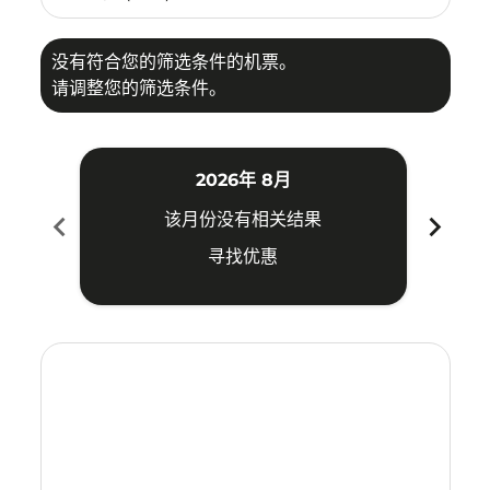
没有符合您的筛选条件的机票。
请调整您的筛选条件。
2026年 8月
chevron_left
chevron_right
该月份没有相关结果
寻找优惠
Displaying fares for 八月-2026
BKK–CJB: cmp-view-offers-disclaimer. 寻找优惠
BKK–CJB: cmp-view-offers-disclaimer. 寻找优惠
BKK–CJB: cmp-view-offers-disclaimer. 寻找
BKK–CJB: cmp-view-offers-disclaimer
BKK–CJB: cmp-view-offers-discla
BKK–CJB: cmp-view-offers-dis
BKK–CJB: cmp-view-offers
BKK–CJB: cmp-view-of
BKK–CJB: cmp-vie
BKK–CJB: cmp
BKK–CJB:
BKK–C
B