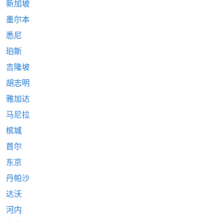
新加坡
墨尔本
悉尼
珀斯
吉隆坡
胡志明
雅加达
马尼拉
槟城
首尔
东京
丹帕沙
达沃
河内