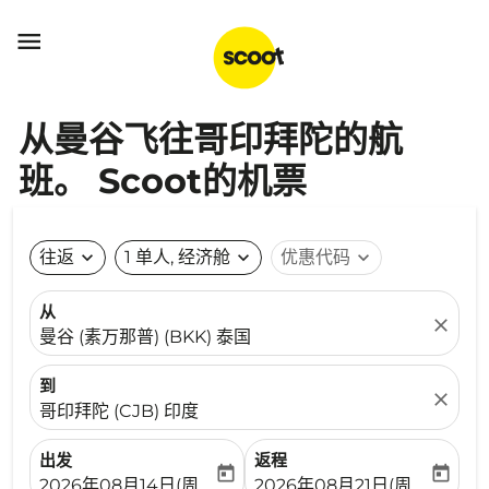

从曼谷飞往哥印拜陀的航
班。 Scoot的机票
往返
expand_more
1 单人, 经济舱
expand_more
优惠代码
expand_more
从
close
曼谷 (素万那普) (BKK) 泰国
到
close
哥印拜陀 (CJB) 印度
出发
返程
today
today
fc-booking-departure-date-aria-label
fc-booking-return-date-ari
2026年08月14日(周五)
2026年08月21日(周五)