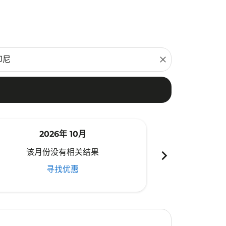
close
2026年 10月
20
chevron_right
该月份没有相关结果
该月份
寻找优惠