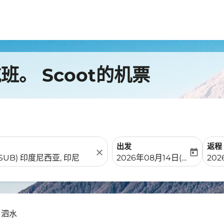
。 Scoot的机票
出发
返程
close
today
fc-booking-departure-date-
fc-b
2026年08月14日(周五)
202
- 泗水