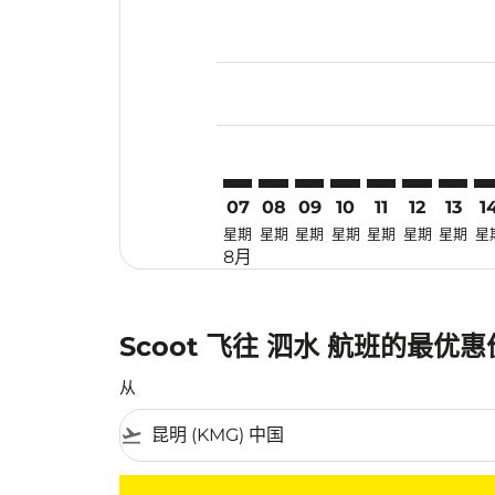
Displaying fares for 八月-2026
KMG–SUB: cmp-view-offers-dis
KMG–SUB: cmp-view-offers
KMG–SUB: cmp-view-of
KMG–SUB: cmp-view
KMG–SUB: cmp-
KMG–SUB: 
KMG–S
KM
07
08
09
10
11
12
13
1
星期
星期
星期
星期
星期
星期
星期
星
8月
Scoot 飞往 泗水 航班的最优
从
flight_takeoff
没有符合您的筛选条件的机票。请调整您的筛选