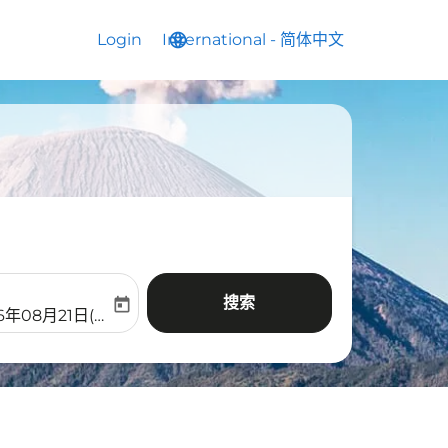
Login
International
language
keyboard_arrow_down
-
简体中文
搜索
today
aria-label
ooking-return-date-aria-label
6年08月21日(周五)