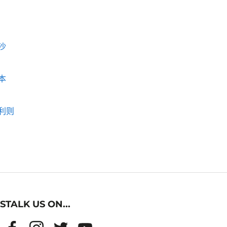
沙
本
利则
STALK US ON...