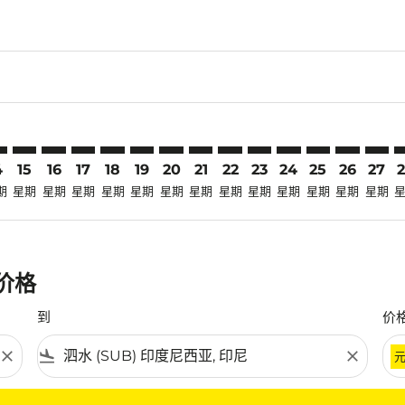
claimer. 寻找优惠
-disclaimer. 寻找优惠
fers-disclaimer. 寻找优惠
-offers-disclaimer. 寻找优惠
view-offers-disclaimer. 寻找优惠
cmp-view-offers-disclaimer. 寻找优惠
UB: cmp-view-offers-disclaimer. 寻找优惠
G–SUB: cmp-view-offers-disclaimer. 寻找优惠
KMG–SUB: cmp-view-offers-disclaimer. 寻找优惠
KMG–SUB: cmp-view-offers-disclaimer. 寻找优惠
KMG–SUB: cmp-view-offers-disclaimer. 寻找优惠
KMG–SUB: cmp-view-offers-disclaimer. 寻
KMG–SUB: cmp-view-offers-disclaime
KMG–SUB: cmp-view-offers-discla
KMG–SUB: cmp-view-offers-di
KMG–SUB: cmp-view-offer
KMG–SUB: cmp-view-of
KMG–SUB: cmp-vie
KMG–SUB: cmp
KMG–SUB:
KMG–S
K
4
15
16
17
18
19
20
21
22
23
24
25
26
27
期
星期
星期
星期
星期
星期
星期
星期
星期
星期
星期
星期
星期
星期
惠价格
到
价
close
flight_land
close
条件。