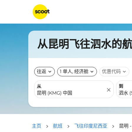
从昆明飞往泗水的航班
往返
expand_more
1 单人, 经济舱
expand_more
优惠代码
expand_more
从
到
close
主页
航班
飞往印度尼西亚
昆明 