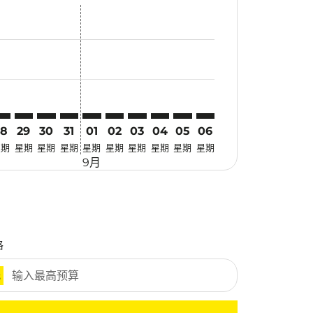
找优惠
r. 寻找优惠
imer. 寻找优惠
sclaimer. 寻找优惠
s-disclaimer. 寻找优惠
fers-disclaimer. 寻找优惠
w-offers-disclaimer. 寻找优惠
-view-offers-disclaimer. 寻找优惠
 cmp-view-offers-disclaimer. 寻找优惠
UB: cmp-view-offers-disclaimer. 寻找优惠
MG–SUB: cmp-view-offers-disclaimer. 寻找优惠
KMG–SUB: cmp-view-offers-disclaimer. 寻找优惠
KMG–SUB: cmp-view-offers-disclaimer. 寻找优惠
KMG–SUB: cmp-view-offers-disclaimer. 寻找优惠
KMG–SUB: cmp-view-offers-disclaimer. 
KMG–SUB: cmp-view-offers-disclaime
KMG–SUB: cmp-view-offers-discl
KMG–SUB: cmp-view-offers-d
KMG–SUB: cmp-view-offer
KMG–SUB: cmp-view-o
28
29
30
31
01
02
03
04
05
06
星期
星期
星期
星期
星期
星期
星期
星期
星期
星期
9月
格
元