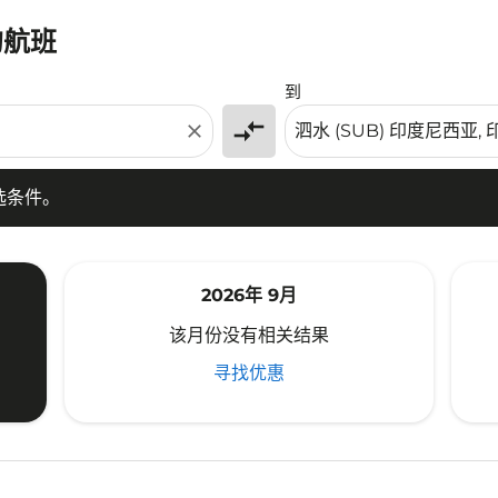
的航班
条件。
到
compare_arrows
close
选条件。
2026年 9月
该月份没有相关结果
寻找优惠