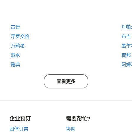
古晋
丹帕
浮罗交怡
布吉
万鸦老
墨尔
泗水
梳邦
雅典
阿姆
查看更多
企业预订
需要帮忙?
团体订票
协助