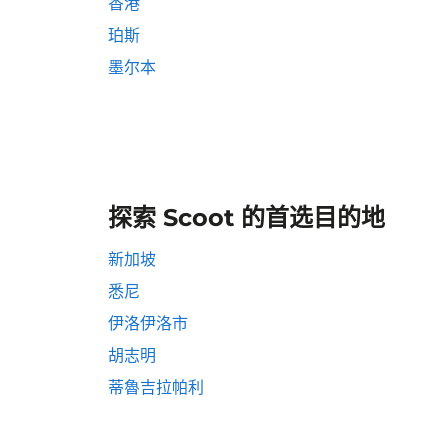
香港
珀斯
墨尔本
探索 Scoot 的首选目的地
新加坡
悉尼
伊洛伊洛市
胡志明
蒂魯吉拉帕利