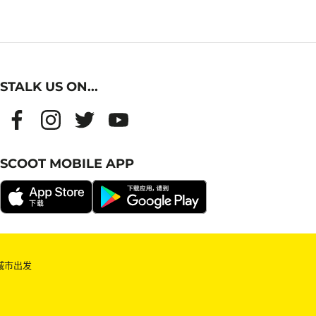
STALK US ON...
SCOOT MOBILE APP
城市出发