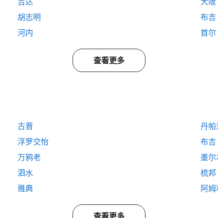
吉达
大阪
胡志明
布吉
河内
首尔
查看更多
古晋
丹帕
浮罗交怡
布吉
万鸦老
墨尔
泗水
梳邦
雅典
阿姆
查看更多