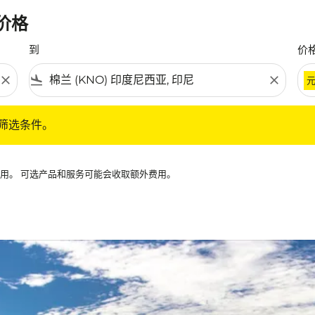
惠价格
到
价
close
flight_land
close
条件。
筛选条件。
可用。 可选产品和服务可能会收取额外费用。