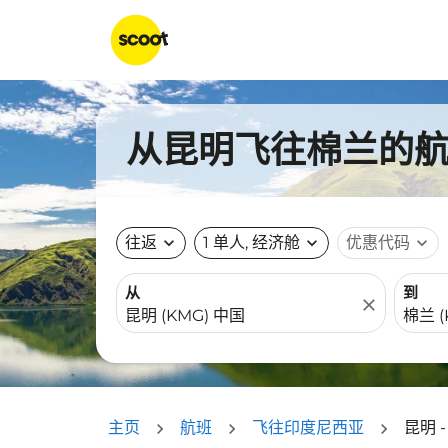
从昆明飞往棉兰的航班
往返
expand_more
1 单人, 经济舱
expand_more
优惠代码
expand_more
从
到
close
主页
航班
飞往印度尼西亚
昆明 