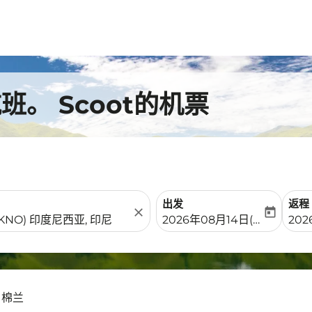
。 Scoot的机票
出发
返程
close
today
fc-booking-departure-date-
fc-b
2026年08月14日(周五)
202
- 棉兰