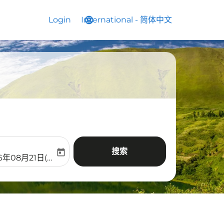
Login
International
language
keyboard_arrow_down
-
简体中文
搜索
today
aria-label
ooking-return-date-aria-label
6年08月21日(周五)