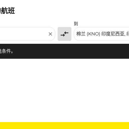
的航班
条件。
到
compare_arrows
close
选条件。