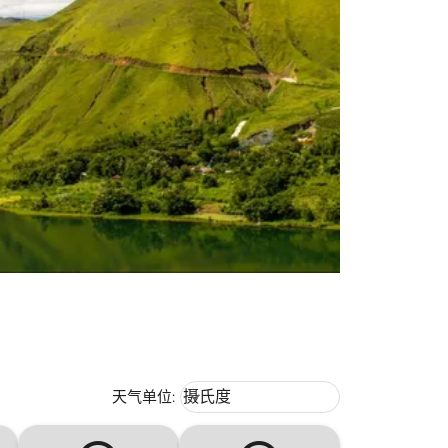
Weather unit option 摄氏度 Selecte
天气单位
:
摄氏度
keyboard_arrow_down