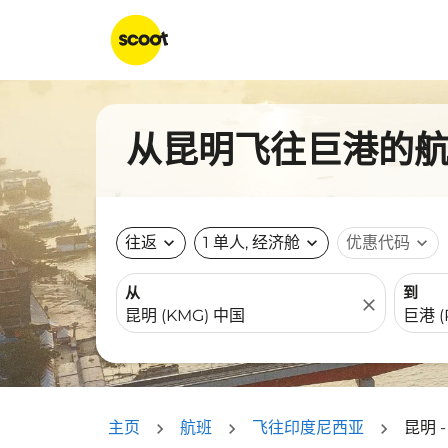
从昆明飞往巨港的航班
往返
expand_more
1 单人, 经济舱
expand_more
优惠代码
expand_more
从
到
close
主页
航班
飞往印度尼西亚
昆明 