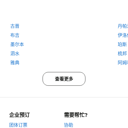
古晋
丹帕
布吉
伊洛
墨尔本
珀斯
泗水
梳邦
雅典
阿姆
查看更多
企业预订
需要帮忙?
团体订票
协助