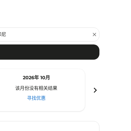
close
2026年 10月
20
chevron_right
该月份没有相关结果
该月份
寻找优惠