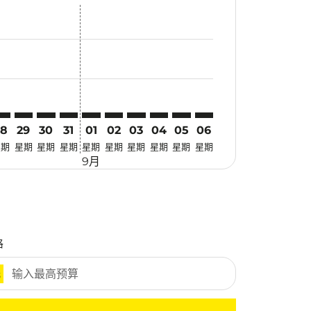
找优惠
r. 寻找优惠
imer. 寻找优惠
sclaimer. 寻找优惠
s-disclaimer. 寻找优惠
ffers-disclaimer. 寻找优惠
w-offers-disclaimer. 寻找优惠
-view-offers-disclaimer. 寻找优惠
 cmp-view-offers-disclaimer. 寻找优惠
LM: cmp-view-offers-disclaimer. 寻找优惠
MG–PLM: cmp-view-offers-disclaimer. 寻找优惠
KMG–PLM: cmp-view-offers-disclaimer. 寻找优惠
KMG–PLM: cmp-view-offers-disclaimer. 寻找优惠
KMG–PLM: cmp-view-offers-disclaimer. 寻找优惠
KMG–PLM: cmp-view-offers-disclaimer. 
KMG–PLM: cmp-view-offers-disclaim
KMG–PLM: cmp-view-offers-discl
KMG–PLM: cmp-view-offers-d
KMG–PLM: cmp-view-offe
KMG–PLM: cmp-view-o
28
29
30
31
01
02
03
04
05
06
星期
星期
星期
星期
星期
星期
星期
星期
星期
星期
9月
格
元