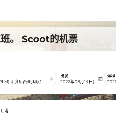
。 Scoot的机票
出发
返程
close
today
fc-booking-departure-date-
fc-b
2026年08月14日(周五)
202
- 巨港