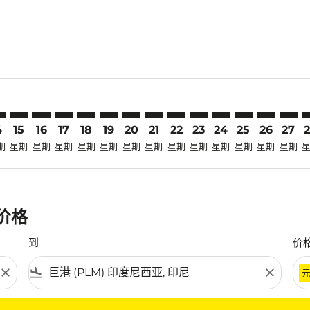
claimer. 寻找优惠
-disclaimer. 寻找优惠
fers-disclaimer. 寻找优惠
-offers-disclaimer. 寻找优惠
view-offers-disclaimer. 寻找优惠
cmp-view-offers-disclaimer. 寻找优惠
LM: cmp-view-offers-disclaimer. 寻找优惠
G–PLM: cmp-view-offers-disclaimer. 寻找优惠
KMG–PLM: cmp-view-offers-disclaimer. 寻找优惠
KMG–PLM: cmp-view-offers-disclaimer. 寻找优惠
KMG–PLM: cmp-view-offers-disclaimer. 寻找优惠
KMG–PLM: cmp-view-offers-disclaimer. 寻
KMG–PLM: cmp-view-offers-disclaime
KMG–PLM: cmp-view-offers-discla
KMG–PLM: cmp-view-offers-di
KMG–PLM: cmp-view-offer
KMG–PLM: cmp-view-o
KMG–PLM: cmp-vie
KMG–PLM: cmp
KMG–PLM:
KMG–P
K
4
15
16
17
18
19
20
21
22
23
24
25
26
27
期
星期
星期
星期
星期
星期
星期
星期
星期
星期
星期
星期
星期
星期
惠价格
到
价
close
flight_land
close
条件。