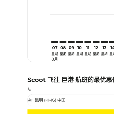
Displaying fares for 八月-2026
KMG–PLM: cmp-view-offers-dis
KMG–PLM: cmp-view-offers
KMG–PLM: cmp-view-of
KMG–PLM: cmp-view
KMG–PLM: cmp-
KMG–PLM: 
KMG–P
KM
07
08
09
10
11
12
13
1
星期
星期
星期
星期
星期
星期
星期
星
8月
Scoot 飞往 巨港 航班的最优
从
flight_takeoff
没有符合您的筛选条件的机票。请调整您的筛选