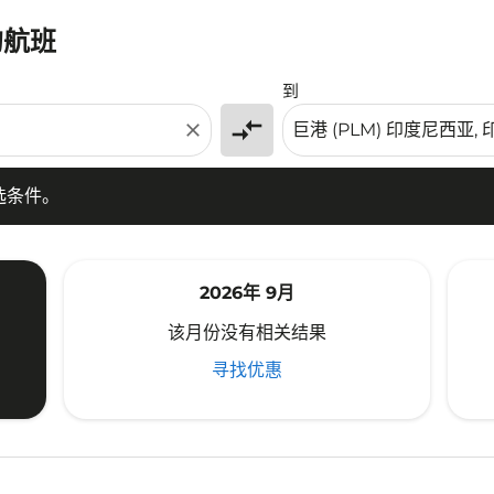
的航班
条件。
到
compare_arrows
close
选条件。
2026年 9月
该月份没有相关结果
寻找优惠