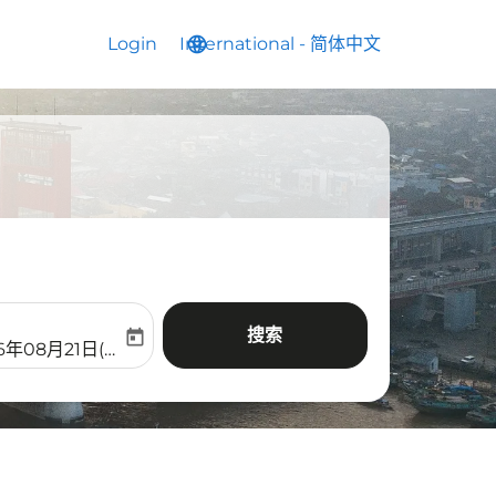
Login
International
language
keyboard_arrow_down
-
简体中文
搜索
today
aria-label
ooking-return-date-aria-label
6年08月21日(周五)