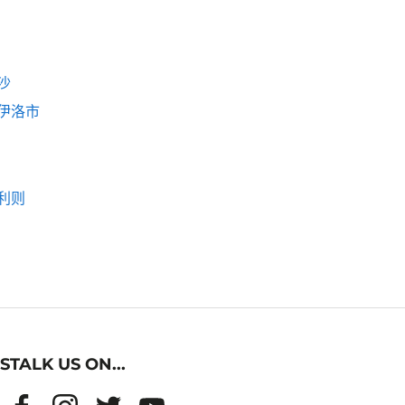
沙
伊洛市
利则
STALK US ON...