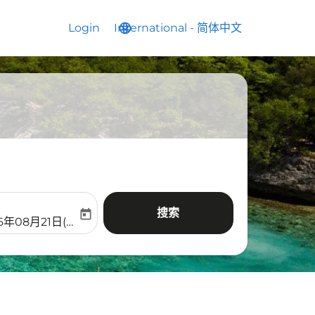
Login
International
language
keyboard_arrow_down
-
简体中文
搜索
today
aria-label
ooking-return-date-aria-label
6年08月21日(周五)