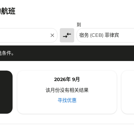
的航班
条件。
到
compare_arrows
close
选条件。
2026年 9月
该月份没有相关结果
寻找优惠