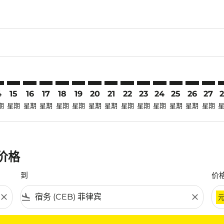
claimer. 寻找优惠
-disclaimer. 寻找优惠
fers-disclaimer. 寻找优惠
-offers-disclaimer. 寻找优惠
view-offers-disclaimer. 寻找优惠
cmp-view-offers-disclaimer. 寻找优惠
EB: cmp-view-offers-disclaimer. 寻找优惠
G–CEB: cmp-view-offers-disclaimer. 寻找优惠
KMG–CEB: cmp-view-offers-disclaimer. 寻找优惠
KMG–CEB: cmp-view-offers-disclaimer. 寻找优惠
KMG–CEB: cmp-view-offers-disclaimer. 寻找优惠
KMG–CEB: cmp-view-offers-disclaimer. 寻
KMG–CEB: cmp-view-offers-disclaimer
KMG–CEB: cmp-view-offers-discla
KMG–CEB: cmp-view-offers-di
KMG–CEB: cmp-view-offer
KMG–CEB: cmp-view-of
KMG–CEB: cmp-vie
KMG–CEB: cmp
KMG–CEB:
KMG–C
K
4
15
16
17
18
19
20
21
22
23
24
25
26
27
期
星期
星期
星期
星期
星期
星期
星期
星期
星期
星期
星期
星期
星期
惠价格
到
价
close
flight_land
close
条件。