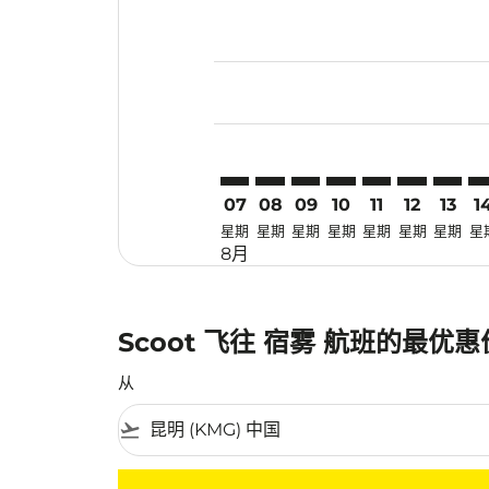
Displaying fares for 八月-2026
KMG–CEB: cmp-view-offers-dis
KMG–CEB: cmp-view-offers
KMG–CEB: cmp-view-of
KMG–CEB: cmp-view
KMG–CEB: cmp-
KMG–CEB: 
KMG–C
KM
07
08
09
10
11
12
13
1
星期
星期
星期
星期
星期
星期
星期
星
8月
Scoot 飞往 宿雾 航班的最优
从
flight_takeoff
没有符合您的筛选条件的机票。请调整您的筛选