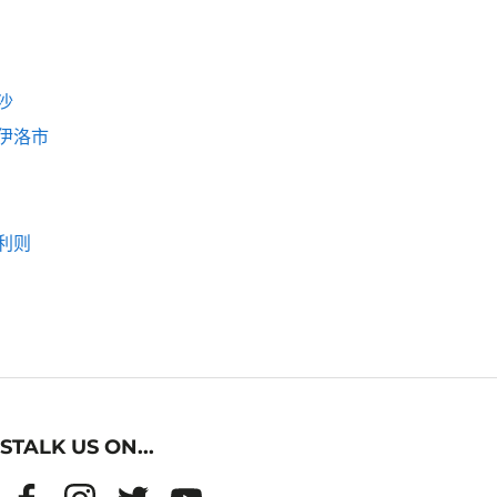
沙
伊洛市
利则
STALK US ON...