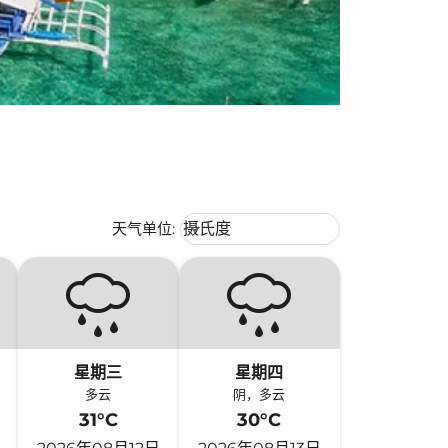
Weather unit option 摄氏度 Selecte
天气单位
:
摄氏度
keyboard_arrow_down
星期三
星期四
多云
阴，多云
31°C
30°C