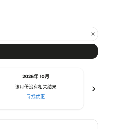
close
2026年 10月
20
chevron_right
该月份没有相关结果
该月份
寻找优惠