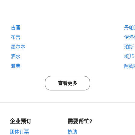
古晋
丹帕
布吉
伊洛
墨尔本
珀斯
泗水
梳邦
雅典
阿姆
查看更多
企业预订
需要帮忙?
团体订票
协助