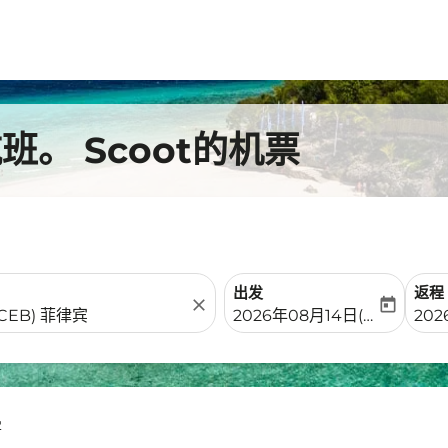
。 Scoot的机票
出发
返程
close
today
fc-booking-departure-date-
fc-b
2026年08月14日(周五)
202
雾