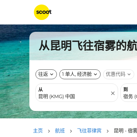
从昆明飞往宿雾的航班
往返
expand_more
1 单人, 经济舱
expand_more
优惠代码
expand_more
从
到
close
主页
航班
飞往菲律宾
昆明 - 宿