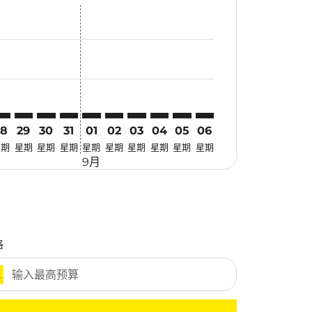
找优惠
. 寻找优惠
imer. 寻找优惠
sclaimer. 寻找优惠
s-disclaimer. 寻找优惠
fers-disclaimer. 寻找优惠
w-offers-disclaimer. 寻找优惠
-view-offers-disclaimer. 寻找优惠
 cmp-view-offers-disclaimer. 寻找优惠
EB: cmp-view-offers-disclaimer. 寻找优惠
MG–CEB: cmp-view-offers-disclaimer. 寻找优惠
KMG–CEB: cmp-view-offers-disclaimer. 寻找优惠
KMG–CEB: cmp-view-offers-disclaimer. 寻找优惠
KMG–CEB: cmp-view-offers-disclaimer. 寻找优惠
KMG–CEB: cmp-view-offers-disclaimer. 寻
KMG–CEB: cmp-view-offers-disclaime
KMG–CEB: cmp-view-offers-discl
KMG–CEB: cmp-view-offers-d
KMG–CEB: cmp-view-offer
KMG–CEB: cmp-view-o
28
29
30
31
01
02
03
04
05
06
星期
星期
星期
星期
星期
星期
星期
星期
星期
星期
9月
格
元