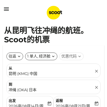

从昆明飞往冲绳的航班。
Scoot的机票
往返
expand_more
1 单人, 经济舱
expand_more
优惠代码
expand_more
从
close
昆明 (KMG) 中国
到
close
冲绳 (OKA) 日本
出发
返程
today
today
fc-booking-departure-date-aria-label
fc-booking-return-date-ari
2026年08月14日(周五)
2026年08月21日(周五)