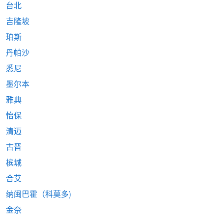
台北
吉隆坡
珀斯
丹帕沙
悉尼
墨尔本
雅典
怡保
清迈
古晋
槟城
合艾
纳闽巴霍（科莫多)
金奈