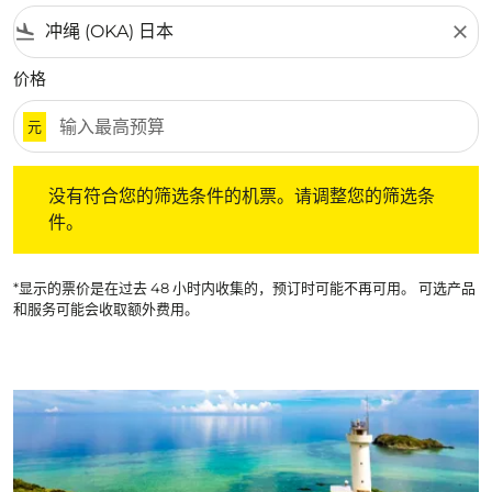
flight_land
close
价格
元
没有符合您的筛选条件的机票。请调整您的筛选条件。
没有符合您的筛选条件的机票。请调整您的筛选条
件。
*显示的票价是在过去 48 小时内收集的，预订时可能不再可用。 可选产品
和服务可能会收取额外费用。