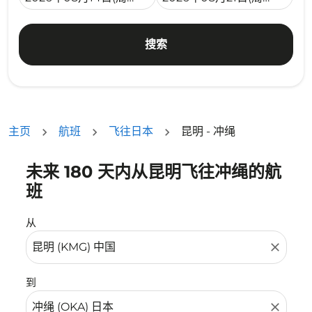
搜索
主页
航班
飞往日本
昆明 - 冲绳
未来 180 天内从昆明飞往冲绳的航
没有符合您的筛选条件的机票。请调整您的筛选条件。
班
从
close
到
close