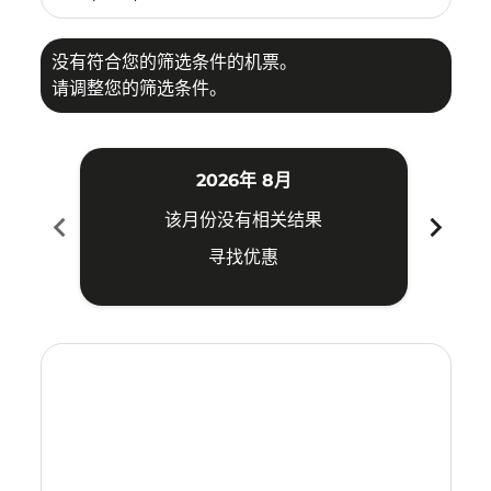
没有符合您的筛选条件的机票。
请调整您的筛选条件。
2026年 8月
chevron_left
chevron_right
该月份没有相关结果
寻找优惠
Displaying fares for 八月-2026
KMG–OKA: cmp-view-offers-disclaimer. 寻找优惠
KMG–OKA: cmp-view-offers-disclaimer. 寻找优惠
KMG–OKA: cmp-view-offers-disclaimer. 
KMG–OKA: cmp-view-offers-disclaime
KMG–OKA: cmp-view-offers-discl
KMG–OKA: cmp-view-offers-d
KMG–OKA: cmp-view-offer
KMG–OKA: cmp-view-o
KMG–OKA: cmp-vi
KMG–OKA: cmp
KMG–OKA:
KMG–
K