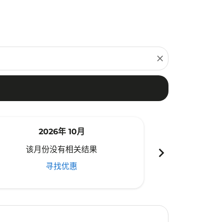
close
2026年 10月
20
chevron_right
该月份没有相关结果
该月份
寻找优惠