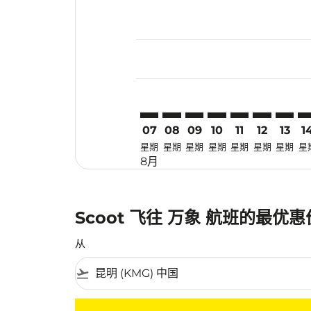
Displaying fares for 八月-2026
KMG–VTE: cmp-view-offers-dis
KMG–VTE: cmp-view-offers
KMG–VTE: cmp-view-off
KMG–VTE: cmp-view
KMG–VTE: cmp-
KMG–VTE: 
KMG–VT
KM
07
08
09
10
11
12
13
1
星期
星期
星期
星期
星期
星期
星期
星
8月
Scoot 飞往 万象 航班的最优
从
flight_takeoff
没有符合您的筛选条件的机票。请调整您的筛选