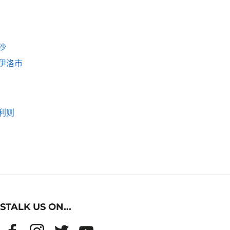
沙
伊洛市
利则
STALK US ON...