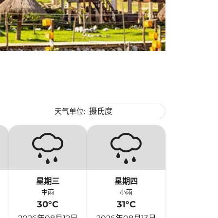
Weather unit option 摄氏度 Selecte
天气单位
:
摄氏度
keyboard_arrow_down
星期三
星期四
中雨
小雨
30°C
31°C