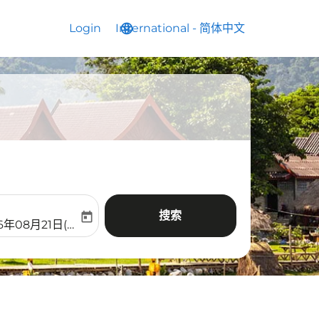
Login
International
language
keyboard_arrow_down
-
简体中文
搜索
today
aria-label
ooking-return-date-aria-label
6年08月21日(周五)