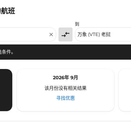
的航班
条件。
到
compare_arrows
close
选条件。
2026年 9月
该月份没有相关结果
寻找优惠