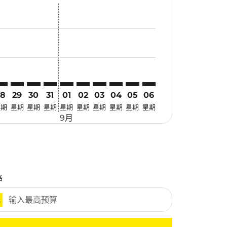
找优惠
. 寻找优惠
imer. 寻找优惠
sclaimer. 寻找优惠
s-disclaimer. 寻找优惠
fers-disclaimer. 寻找优惠
w-offers-disclaimer. 寻找优惠
-view-offers-disclaimer. 寻找优惠
 cmp-view-offers-disclaimer. 寻找优惠
TE: cmp-view-offers-disclaimer. 寻找优惠
MG–VTE: cmp-view-offers-disclaimer. 寻找优惠
KMG–VTE: cmp-view-offers-disclaimer. 寻找优惠
KMG–VTE: cmp-view-offers-disclaimer. 寻找优惠
KMG–VTE: cmp-view-offers-disclaimer. 寻找优惠
KMG–VTE: cmp-view-offers-disclaimer. 寻
KMG–VTE: cmp-view-offers-disclaime
KMG–VTE: cmp-view-offers-discl
KMG–VTE: cmp-view-offers-d
KMG–VTE: cmp-view-offer
KMG–VTE: cmp-view-o
28
29
30
31
01
02
03
04
05
06
星期
星期
星期
星期
星期
星期
星期
星期
星期
星期
9月
格
元