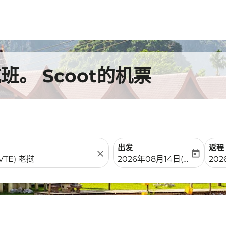
。 Scoot的机票
出发
返程
close
today
fc-booking-departure-date-
fc-b
2026年08月14日(周五)
202