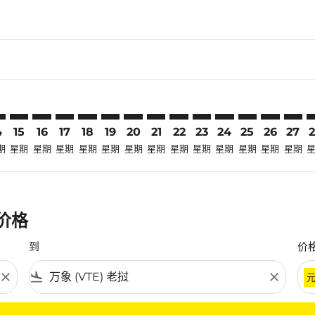
claimer. 寻找优惠
-disclaimer. 寻找优惠
ers-disclaimer. 寻找优惠
-offers-disclaimer. 寻找优惠
view-offers-disclaimer. 寻找优惠
cmp-view-offers-disclaimer. 寻找优惠
E: cmp-view-offers-disclaimer. 寻找优惠
G–VTE: cmp-view-offers-disclaimer. 寻找优惠
KMG–VTE: cmp-view-offers-disclaimer. 寻找优惠
KMG–VTE: cmp-view-offers-disclaimer. 寻找优惠
KMG–VTE: cmp-view-offers-disclaimer. 寻找优惠
KMG–VTE: cmp-view-offers-disclaimer. 寻
KMG–VTE: cmp-view-offers-disclaimer
KMG–VTE: cmp-view-offers-discla
KMG–VTE: cmp-view-offers-di
KMG–VTE: cmp-view-offer
KMG–VTE: cmp-view-of
KMG–VTE: cmp-vie
KMG–VTE: cmp
KMG–VTE:
KMG–V
K
4
15
16
17
18
19
20
21
22
23
24
25
26
27
期
星期
星期
星期
星期
星期
星期
星期
星期
星期
星期
星期
星期
星期
惠价格
到
价
close
flight_land
close
条件。