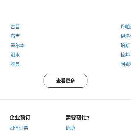
古晋
丹帕
布吉
伊洛
墨尔本
珀斯
泗水
梳邦
雅典
阿姆
查看更多
企业预订
需要帮忙?
团体订票
协助