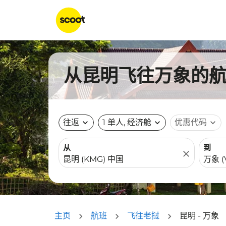
从昆明飞往万象的航班
往返
expand_more
1 单人, 经济舱
expand_more
优惠代码
expand_more
从
到
close
主页
航班
飞往老挝
昆明 - 万象