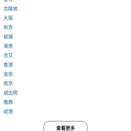
吉隆坡
大阪
布吉
槟城
清萊
合艾
香港
金奈
南京
胡志明
雅典
岘港
查看更多