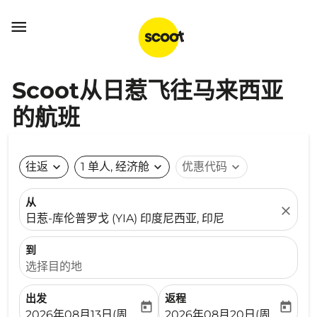

Scoot从日惹飞往马来西亚
的航班
往返
expand_more
1 单人, 经济舱
expand_more
优惠代码
expand_more
从
close
日惹-库伦普罗戈 (YIA) 印度尼西亚, 印尼
到
选择目的地
出发
返程
today
today
fc-booking-departure-date-aria-label
fc-booking-return-date-ari
2026年08月13日(周四)
2026年08月20日(周四)