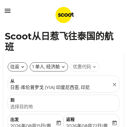

Scoot从日惹飞往泰国的航
班
往返
expand_more
1 单人, 经济舱
expand_more
优惠代码
expand_more
从
close
日惹-库伦普罗戈 (YIA) 印度尼西亚, 印尼
到
选择目的地
出发
返程
today
today
fc-booking-departure-date-aria-label
fc-booking-return-date-ari
2026年08月15日(周六)
2026年08月22日(周六)