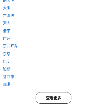
胡志明
大阪
吉隆坡
河内
清萊
广州
哥印拜陀
东京
昆明
珀斯
芽莊市
岘港
查看更多