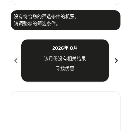
没有符合您的筛选条件的机票。
请调整您的筛选条件。
2026年 8月
chevron_left
chevron_right
该月份没有相关结果
寻找优惠
Displaying fares for 八月-2026
YIA–WUH: cmp-view-offers-disclaimer. 寻找优惠
YIA–WUH: cmp-view-offers-disclaimer. 寻找优惠
YIA–WUH: cmp-view-offers-disclaimer. 寻
YIA–WUH: cmp-view-offers-disclaime
YIA–WUH: cmp-view-offers-discla
YIA–WUH: cmp-view-offers-di
YIA–WUH: cmp-view-offer
YIA–WUH: cmp-view-o
YIA–WUH: cmp-vie
YIA–WUH: cmp
YIA–WUH:
YIA–W
Y