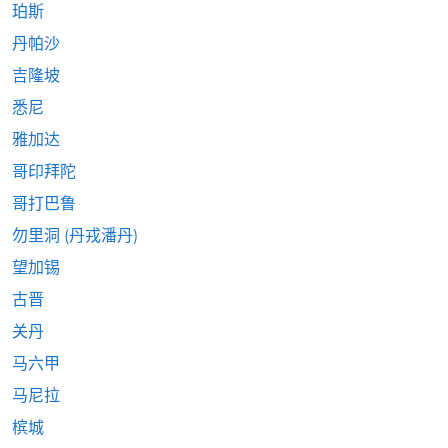
珀斯
丹帕沙
吉隆坡
悉尼
雅加达
哥印拜陀
哥打巴鲁
勿里洞 (丹戎潘丹)
望加锡
古晋
关丹
马六甲
马尼拉
槟城