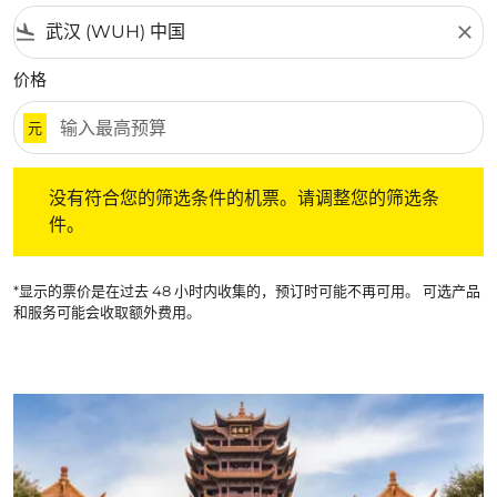
flight_land
close
价格
元
没有符合您的筛选条件的机票。请调整您的筛选条件。
没有符合您的筛选条件的机票。请调整您的筛选条
件。
*显示的票价是在过去 48 小时内收集的，预订时可能不再可用。 可选产品
和服务可能会收取额外费用。