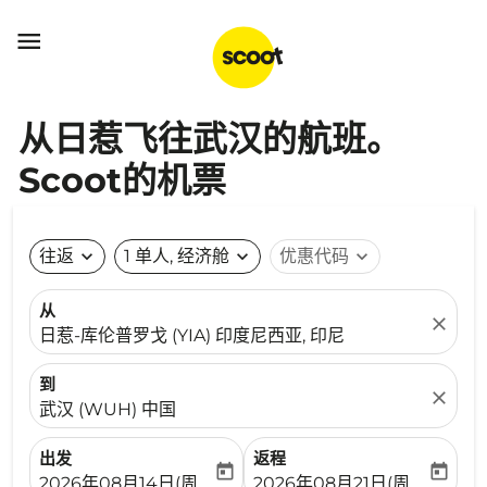

从日惹飞往武汉的航班。
Scoot的机票
往返
expand_more
1 单人, 经济舱
expand_more
优惠代码
expand_more
从
close
日惹-库伦普罗戈 (YIA) 印度尼西亚, 印尼
到
close
武汉 (WUH) 中国
出发
返程
today
today
fc-booking-departure-date-aria-label
fc-booking-return-date-ari
2026年08月14日(周五)
2026年08月21日(周五)