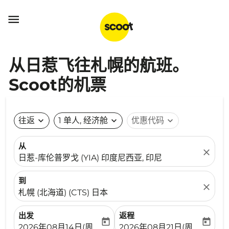

从日惹飞往札幌的航班。
Scoot的机票
往返
expand_more
1 单人, 经济舱
expand_more
优惠代码
expand_more
从
close
日惹-库伦普罗戈 (YIA) 印度尼西亚, 印尼
到
close
札幌 (北海道) (CTS) 日本
出发
返程
today
today
fc-booking-departure-date-aria-label
fc-booking-return-date-ari
2026年08月14日(周五)
2026年08月21日(周五)