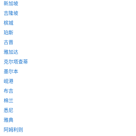
新加坡
吉隆坡
槟城
珀斯
古晋
雅加达
克尔塔查蒂
墨尔本
岘港
布吉
棉兰
悉尼
雅典
阿姆利则