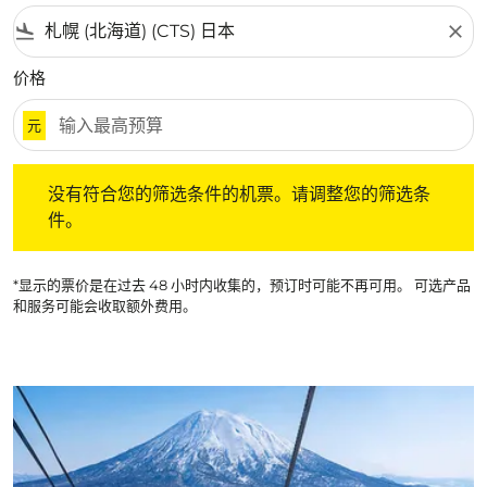
flight_land
close
价格
元
没有符合您的筛选条件的机票。请调整您的筛选条件。
没有符合您的筛选条件的机票。请调整您的筛选条
件。
*显示的票价是在过去 48 小时内收集的，预订时可能不再可用。 可选产品
和服务可能会收取额外费用。