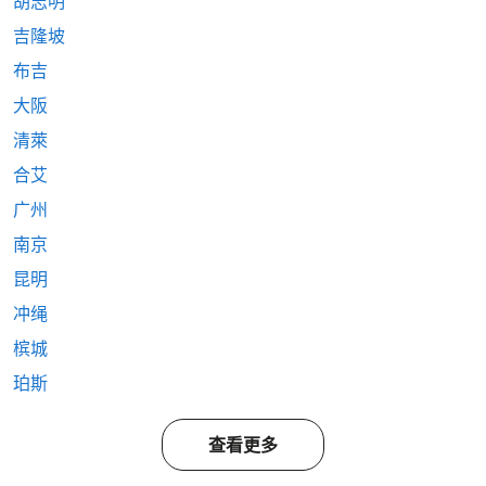
胡志明
吉隆坡
布吉
大阪
清萊
合艾
广州
南京
昆明
冲绳
槟城
珀斯
查看更多