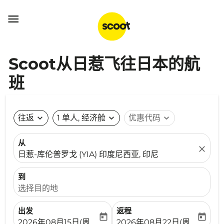

Scoot从日惹飞往日本的航
班
往返
expand_more
1 单人, 经济舱
expand_more
优惠代码
expand_more
从
close
日惹-库伦普罗戈 (YIA) 印度尼西亚, 印尼
到
选择目的地
出发
返程
today
today
fc-booking-departure-date-aria-label
fc-booking-return-date-ari
2026年08月15日(周六)
2026年08月22日(周六)