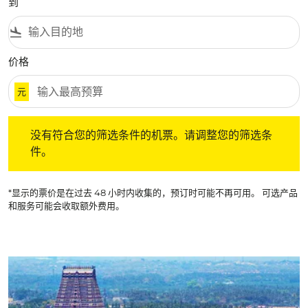
到
flight_land
价格
元
没有符合您的筛选条件的机票。请调整您的筛选条件。
没有符合您的筛选条件的机票。请调整您的筛选条
件。
*显示的票价是在过去 48 小时内收集的，预订时可能不再可用。 可选产品
和服务可能会收取额外费用。