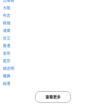
吉隆坡
大阪
布吉
槟城
清萊
合艾
香港
金奈
南京
胡志明
雅典
岘港
查看更多