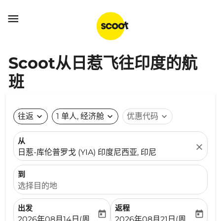

Scoot从日惹飞往印度的航
班
往返
expand_more
1 单人, 经济舱
expand_more
优惠代码
expand_more
从
close
日惹-库伦普罗戈 (YIA) 印度尼西亚, 印尼
到
选择目的地
出发
返程
today
today
fc-booking-departure-date-aria-label
fc-booking-return-date-ari
2026年08月14日(周五)
2026年08月21日(周五)